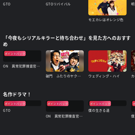
GTO
GTOリバイバル
明
モエカレはオレンジ色
「今夜もシリアルキラーと待ち合わせ」を見た方へのおすす
め
ポイントバック
ON 異常犯罪捜査官・藤堂比奈子
破門 ふたりのヤクビョーガミ
ウェディング・ハイ
名作ドラマ！
ポイントバック
ポイントバック
ポイントバック
GTO
僕の生きる道
ON 異常犯罪捜査官・藤堂比奈子