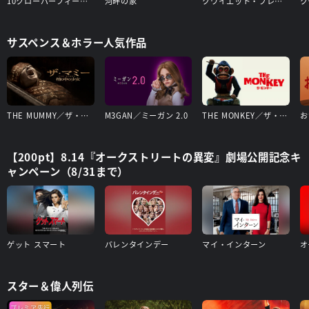
10クローバーフィールド・レーン
河畔の家
クワイエット・プレイス
サスペンス＆ホラー人気作品
THE MUMMY／ザ・マミー 棺の中の少女
M3GAN／ミーガン 2.0
THE MONKEY／ザ・モンキー
お
【200pt】8.14『オークストリートの異変』劇場公開記念キ
ャンペーン（8/31まで）
ゲット スマート
バレンタインデー
マイ・インターン
オ
スター＆偉人列伝
プレミア先行