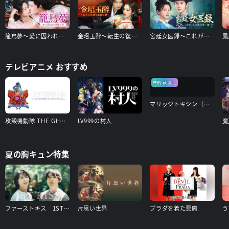
籠鳥夢～愛に囚われた禁断の絆～
金昭玉醉～転生の復讐と禁断の愛～
宮廷女医録～これが、私の進む道～
テレビアニメ おすすめ
無料見逃し
マリッジトキシン（見逃し配信）
攻殻機動隊 THE GHOST IN THE SHELL
LV999の村人
夏の胸キュン特集
ファーストキス 1ST KISS
片思い世界
プラダを着た悪魔