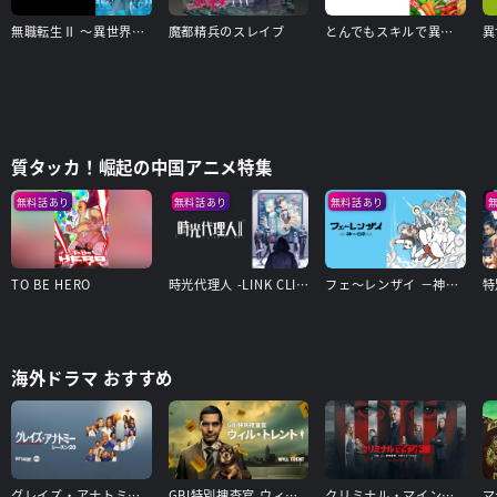
無職転生Ⅱ ～異世界行ったら本気だす～
魔都精兵のスレイブ
とんでもスキルで異世界放浪メシ
異
質タッカ！崛起の中国アニメ特集
無料話あり
無料話あり
無料話あり
TO BE HERO
時光代理人 -LINK CLICK- Ⅱ
フェ～レンザイ －神さまの日常－
海外ドラマ おすすめ
グレイズ・アナトミー シーズン20
GBI特別捜査官 ウィル・トレント シーズン1
クリミナル・マインド／FBI vs. 異常犯罪 エボリューション（シーズン17）