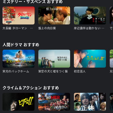
ミステリー・サスペンス おすすめ
大長編 タローマン 万博大爆発（本編）＋【配信限定】山口一郎登壇舞台挨拶（タローマン付き） 特典映像付き
盤上の向日葵
岸辺露伴は動かない 懺悔室
人間ドラマ おすすめ
栄光のバックホーム
架空の犬と嘘をつく猫
初恋芸人
クライム＆アクション おすすめ