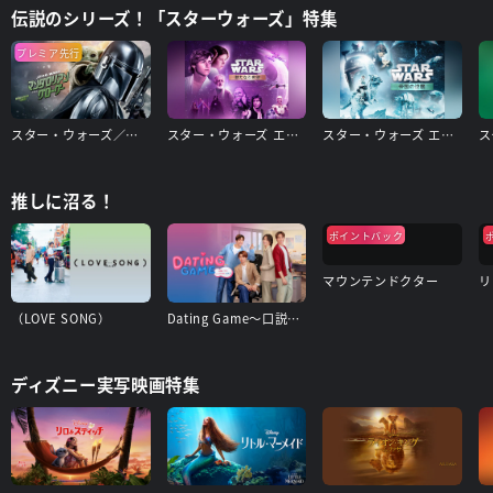
伝説のシリーズ！「スターウォーズ」特集
プレミア先行
スター・ウォーズ／マンダロリアン・アンド・グローグー
スター・ウォーズ エピソード4/新たなる希望
スター・ウォーズ エピソード5/帝国の逆襲
推しに沼る！
ポイントバック
マウンテンドクター
リ
（LOVE SONG）
Dating Game〜口説いてもいいですか、ボス!?〜
ディズニー実写映画特集