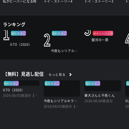
私がビーバーになる時
トイ・ストーリー4
トイ・ストーリー3
ト
3
ランキング
1
2
無料見逃し
無料見逃し
ポイントバック
銀河の一票
GTO（2026）
今夜もシリアルキラーと待ち合わせ
【無料】見逃し配信
もっと見る
無料見逃し
無料見逃し
無料見逃し
GTO（2026）
2026/08/03放送分【字】
華大さんと千鳥くん
今夜もシリアルキラーと待ち合わせ
2026/08/04放送分
2026/08/05放送分【字】
2