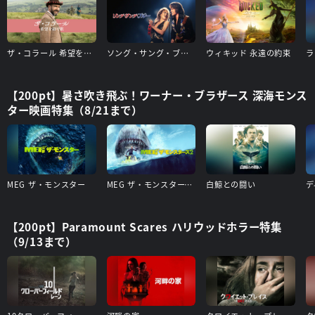
ザ・コラール 希望を紡ぐ歌
ソング・サング・ブルー
ウィキッド 永遠の約束
ラ
【200pt】暑さ吹き飛ぶ！ワーナー・ブラザース 深海モンス
ター映画特集（8/21まで）
MEG ザ・モンスター
MEG ザ・モンスターズ２
白鯨との闘い
デ
【200pt】Paramount Scares ハリウッドホラー特集
（9/13まで）