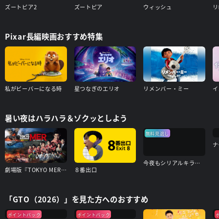
ズートピア2
ズートピア
ウィッシュ
リ
Pixar長編映画おすすめ特集
私がビーバーになる時
星つなぎのエリオ
リメンバー・ミー
イ
暑い夜はハラハラ＆ゾクッとしよう
無料見逃し
ナ
今夜もシリアルキラーと待ち合わせ
劇場版『TOKYO MER～走る緊急救命室～南海ミッション』
８番出口
「GTO（2026）」を見た方へのおすすめ
ポイントバック
ポイントバック