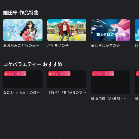
細田守 作品特集
おおかみこどもの雨と雪
バケモノの子
竜とそばかすの姫
時
ロケバラエティー おすすめ
ポイントバック
ポイントバック
ポイントバック
なにわ × Aぇ！の超合体できるかな？
【独占】EBiDANのフォトリップ
横山由依（AKB48）がはんなり巡る 京都 いろどり日記