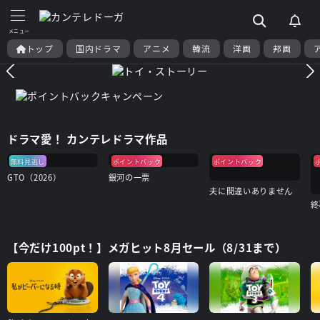
トップ
国内ドラマ
アニメ
韓流
洋画
邦画
ドラマ愛！ カンテレドラマ作品
無料見逃し
ポイントバック
ポイントバック
GTO（2026）
銀河の一票
夫に間違いありません
【今だけ100pt！】メガヒット8月セール（8/31まで）