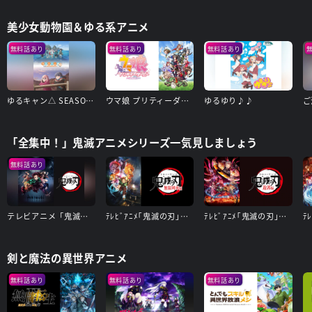
美少女動物園＆ゆる系アニメ
無料話あり
無料話あり
無料話あり
ゆるキャン△ SEASON2
ウマ娘 プリティーダービー Season 3
ゆるゆり♪♪
「全集中！」鬼滅アニメシリーズ一気見しましょう
無料話あり
テレビアニメ「鬼滅の刃」竈門炭治郎 立志編
ﾃﾚﾋﾞｱﾆﾒ｢鬼滅の刃｣無限列車編
ﾃﾚﾋﾞｱﾆﾒ｢鬼滅の刃｣遊郭編
剣と魔法の異世界アニメ
無料話あり
無料話あり
無料話あり