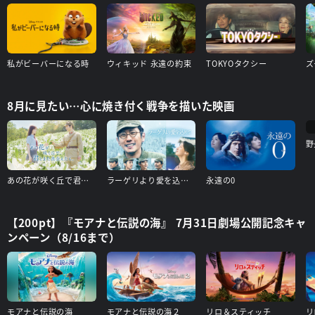
私がビーバーになる時
ウィキッド 永遠の約束
TOKYOタクシー
ズ
8月に見たい…心に焼き付く戦争を描いた映画
野
あの花が咲く丘で君とまた出会えたら
ラーゲリより愛を込めて
永遠の0
【200pt】『モアナと伝説の海』 7月31日劇場公開記念キャ
ンペーン（8/16まで）
モアナと伝説の海
モアナと伝説の海２
リロ＆スティッチ
リ