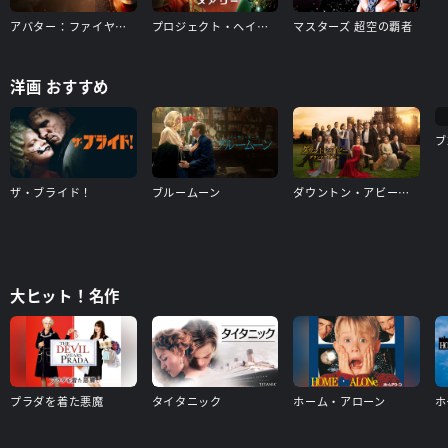
アバター：ファイヤー・アンド・アッシュ
プロジェクト・ヘイル・メアリー
マスターズ 超空の覇者
洋画 おすすめ
ブ
ザ・ブライド！
ブルームーン
ダウントン・アビー／グランドフィナーレ
大ヒット！名作
プラダを着た悪魔
タイタニック
ホーム・アローン
ホ