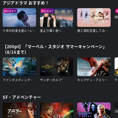
アジアドラマ おすすめ！
無料話あり
無料話あり
商
十年の約束を君に～Love After Addiction～
星より輝く君へ
僕と契約恋愛してみませんか～Smile To Life～
【200pt】「マーベル・スタジオ サマーキャンペーン」
（8/16まで）
ファンタスティック４：ファースト・ステップ
サンダーボルツ*
キャプテン・アメリカ：ブレイブ・ニュー・ワールド
SF・アドベンチャー
2