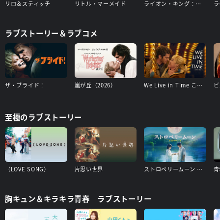
リロ＆スティッチ
リトル・マーメイド
ライオン・キング：ムファサ
ラ
ラブストーリー＆ラブコメ
ザ・ブライド！
嵐が丘（2026）
We Live in Time この時を生きて
至極のラブストーリー
（LOVE SONG）
片思い世界
ストロベリームーン 余命半年の恋
胸キュン＆キラキラ青春 ラブストーリー