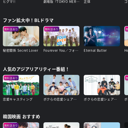
ヒグマ!!
劇場版『TOKYO MER～走る緊急救命室～南海ミッション』
正体
ゴ
ファン拡大中！BLドラマ
無料話あり
無料話あり
秘密關係 Secret Lover
Fourever You／フォーエバー・ユー
Eternal Butler
人気のアジアリアリティー番組！
無料話あり
恋愛キャスティング
ボクらの恋愛シェアハウス3～Boys Love ∞（アンリミテッド）～
ボクらの恋愛シェアハウス2～Boys Love ∞(アンリミテッド)〜
韓国映画 おすすめ
無料話あり