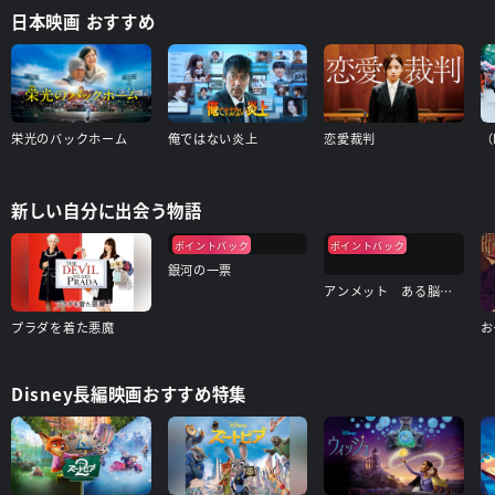
日本映画 おすすめ
栄光のバックホーム
俺ではない炎上
恋愛裁判
（
新しい自分に出会う物語
ポイントバック
ポイントバック
銀河の一票
アンメット ある脳外科医の日記
プラダを着た悪魔
お
Disney長編映画おすすめ特集