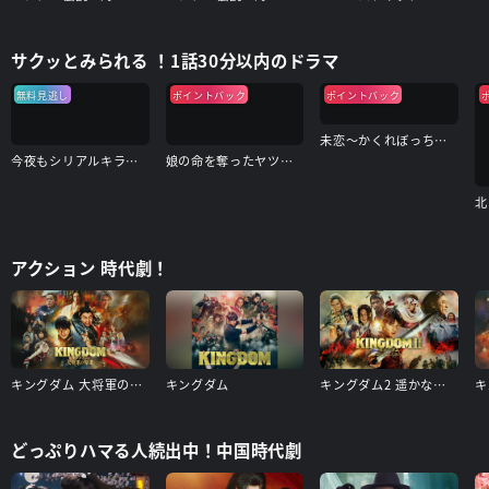
サクッとみられる ！1話30分以内のドラマ
無料見逃し
ポイントバック
ポイントバック
未恋～かくれぼっちたち～
今夜もシリアルキラーと待ち合わせ
娘の命を奪ったヤツを殺すのは罪ですか？
アクション 時代劇！
キングダム 大将軍の帰還
キングダム
キングダム2 遥かなる大地へ
キ
どっぷりハマる人続出中！中国時代劇