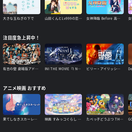
大きな玉ねぎの下で
山田くんとLv999の恋をする
女神降臨 Before 高校デビュー編
注目度急上昇中！
有吉の壁 劇場版アドリブ大河「面白城の18人」
INI THE MOVIE『I Need I』
ビリー・アイリッシュ - Hit Me Hard and Soft: The Tour
アニメ映画 おすすめ
果てしなきスカーレット
映画 すみっコぐらし 空の王国とふたりのコ
たべっ子どうぶつ THE MOVIE