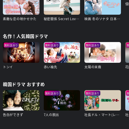
侵
素敵な恋の咲かせかた
秘密關係 Secret Lover 最後の約束
映画 冬のソナタ 日本特別版
名作！人気韓国ドラマ
無料話あり
無料話あり
無料話あり
トンイ
赤い袖先
太陽の末裔
花
韓国ドラマ おすすめ
無料話あり
無料話あり
告白ができず
7人の脱出
社長ドル・マート(レンタル版)