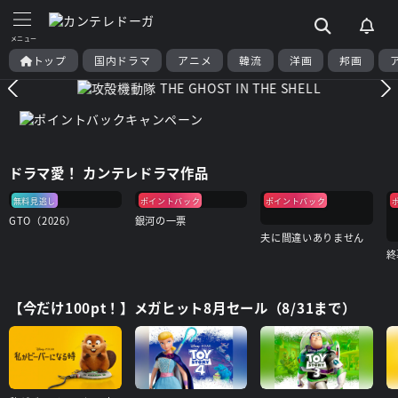
トップ
国内ドラマ
アニメ
韓流
洋画
邦画
ドラマ愛！ カンテレドラマ作品
無料見逃し
ポイントバック
ポイントバック
GTO（2026）
銀河の一票
夫に間違いありません
【今だけ100pt！】メガヒット8月セール（8/31まで）