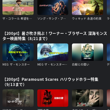
ザ・コラール 希望を紡ぐ歌
ソング・サング・ブルー
ウィキッド 永遠の約束
ラ
【200pt】暑さ吹き飛ぶ！ワーナー・ブラザース 深海モンス
ター映画特集（8/21まで）
MEG ザ・モンスター
MEG ザ・モンスターズ２
白鯨との闘い
デ
【200pt】Paramount Scares ハリウッドホラー特集
（9/13まで）