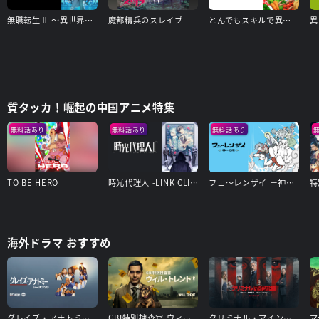
無職転生Ⅱ ～異世界行ったら本気だす～
魔都精兵のスレイブ
とんでもスキルで異世界放浪メシ
異
質タッカ！崛起の中国アニメ特集
無料話あり
無料話あり
無料話あり
TO BE HERO
時光代理人 -LINK CLICK- Ⅱ
フェ～レンザイ －神さまの日常－
海外ドラマ おすすめ
グレイズ・アナトミー シーズン20
GBI特別捜査官 ウィル・トレント シーズン1
クリミナル・マインド／FBI vs. 異常犯罪 エボリューション（シーズン17）