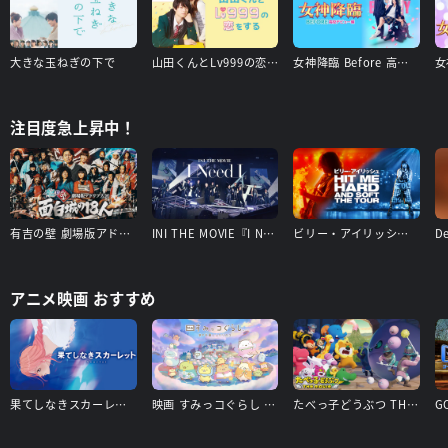
大きな玉ねぎの下で
山田くんとLv999の恋をする
女神降臨 Before 高校デビュー編
注目度急上昇中！
有吉の壁 劇場版アドリブ大河「面白城の18人」
INI THE MOVIE『I Need I』
ビリー・アイリッシュ - Hit Me Hard and Soft: The Tour
アニメ映画 おすすめ
果てしなきスカーレット
映画 すみっコぐらし 空の王国とふたりのコ
たべっ子どうぶつ THE MOVIE