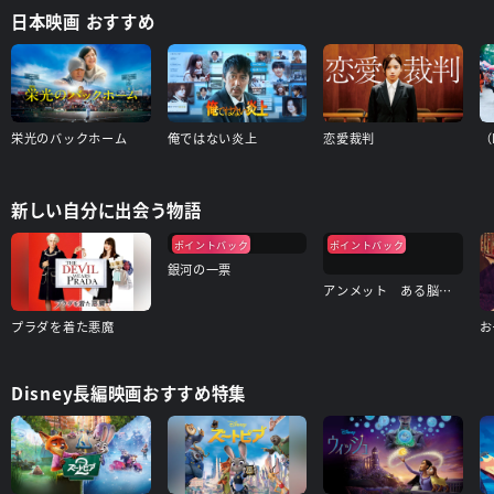
日本映画 おすすめ
栄光のバックホーム
俺ではない炎上
恋愛裁判
（
新しい自分に出会う物語
ポイントバック
ポイントバック
銀河の一票
アンメット ある脳外科医の日記
プラダを着た悪魔
お
Disney長編映画おすすめ特集