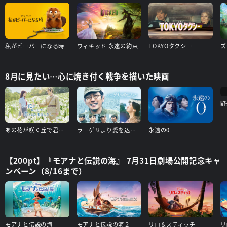
私がビーバーになる時
ウィキッド 永遠の約束
TOKYOタクシー
ズ
8月に見たい…心に焼き付く戦争を描いた映画
野
あの花が咲く丘で君とまた出会えたら
ラーゲリより愛を込めて
永遠の0
【200pt】『モアナと伝説の海』 7月31日劇場公開記念キャ
ンペーン（8/16まで）
モアナと伝説の海
モアナと伝説の海２
リロ＆スティッチ
リ