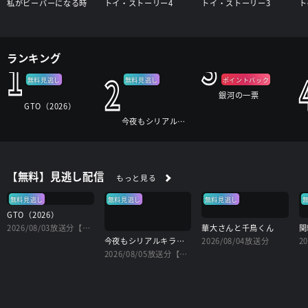
私がビーバーになる時
トイ・ストーリー4
トイ・ストーリー3
ト
3
ランキング
1
2
無料見逃し
無料見逃し
ポイントバック
銀河の一票
GTO（2026）
今夜もシリアルキラーと待ち合わせ
【無料】見逃し配信
もっと見る
無料見逃し
無料見逃し
無料見逃し
GTO（2026）
2026/08/03放送分【字】
華大さんと千鳥くん
今夜もシリアルキラーと待ち合わせ
2026/08/04放送分
2
2026/08/05放送分【字】