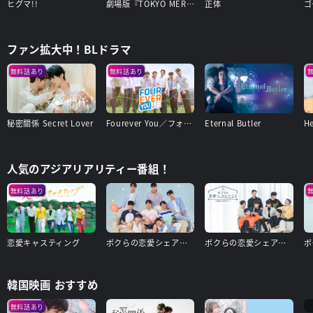
ヒグマ!!
劇場版『TOKYO MER～走る緊急救命室～南海ミッション』
正体
ゴ
ファン拡大中！BLドラマ
無料話あり
無料話あり
秘密關係 Secret Lover
Fourever You／フォーエバー・ユー
Eternal Butler
人気のアジアリアリティー番組！
無料話あり
恋愛キャスティング
ボクらの恋愛シェアハウス3～Boys Love ∞（アンリミテッド）～
ボクらの恋愛シェアハウス2～Boys Love ∞(アンリミテッド)〜
韓国映画 おすすめ
無料話あり