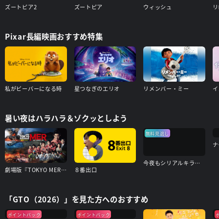
ズートピア2
ズートピア
ウィッシュ
リ
Pixar長編映画おすすめ特集
私がビーバーになる時
星つなぎのエリオ
リメンバー・ミー
イ
暑い夜はハラハラ＆ゾクッとしよう
無料見逃し
ナ
今夜もシリアルキラーと待ち合わせ
劇場版『TOKYO MER～走る緊急救命室～南海ミッション』
８番出口
「GTO（2026）」を見た方へのおすすめ
ポイントバック
ポイントバック