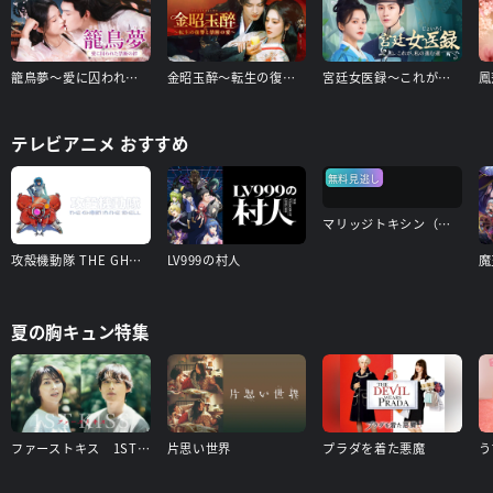
籠鳥夢～愛に囚われた禁断の絆～
金昭玉醉～転生の復讐と禁断の愛～
宮廷女医録～これが、私の進む道～
テレビアニメ おすすめ
無料見逃し
マリッジトキシン（見逃し配信）
攻殻機動隊 THE GHOST IN THE SHELL
LV999の村人
夏の胸キュン特集
ファーストキス 1ST KISS
片思い世界
プラダを着た悪魔