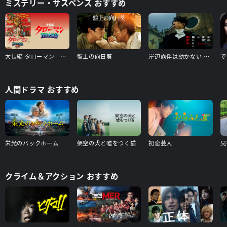
ミステリー・サスペンス おすすめ
大長編 タローマン 万博大爆発（本編）＋【配信限定】山口一郎登壇舞台挨拶（タローマン付き） 特典映像付き
盤上の向日葵
岸辺露伴は動かない 懺悔室
人間ドラマ おすすめ
栄光のバックホーム
架空の犬と嘘をつく猫
初恋芸人
クライム＆アクション おすすめ