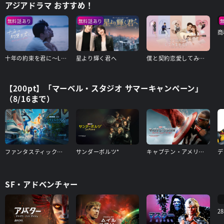
アジアドラマ おすすめ！
無料話あり
無料話あり
商
十年の約束を君に～Love After Addiction～
星より輝く君へ
僕と契約恋愛してみませんか～Smile To Life～
【200pt】「マーベル・スタジオ サマーキャンペーン」
（8/16まで）
ファンタスティック４：ファースト・ステップ
サンダーボルツ*
キャプテン・アメリカ：ブレイブ・ニュー・ワールド
SF・アドベンチャー
2