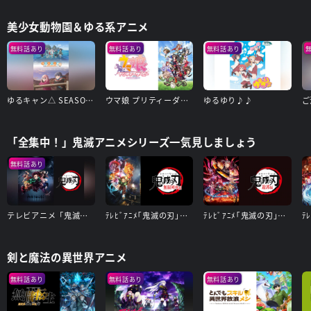
美少女動物園＆ゆる系アニメ
無料話あり
無料話あり
無料話あり
ゆるキャン△ SEASON2
ウマ娘 プリティーダービー Season 3
ゆるゆり♪♪
「全集中！」鬼滅アニメシリーズ一気見しましょう
無料話あり
テレビアニメ「鬼滅の刃」竈門炭治郎 立志編
ﾃﾚﾋﾞｱﾆﾒ｢鬼滅の刃｣無限列車編
ﾃﾚﾋﾞｱﾆﾒ｢鬼滅の刃｣遊郭編
剣と魔法の異世界アニメ
無料話あり
無料話あり
無料話あり