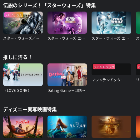
伝説のシリーズ！「スターウォーズ」特集
プレミア先行
スター・ウォーズ／マンダロリアン・アンド・グローグー
スター・ウォーズ エピソード4/新たなる希望
スター・ウォーズ エピソード5/帝国の逆襲
推しに沼る！
ポイントバック
マウンテンドクター
リ
（LOVE SONG）
Dating Game〜口説いてもいいですか、ボス!?〜
ディズニー実写映画特集