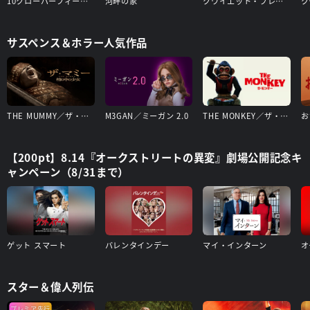
10クローバーフィールド・レーン
河畔の家
クワイエット・プレイス
サスペンス＆ホラー人気作品
THE MUMMY／ザ・マミー 棺の中の少女
M3GAN／ミーガン 2.0
THE MONKEY／ザ・モンキー
お
【200pt】8.14『オークストリートの異変』劇場公開記念キ
ャンペーン（8/31まで）
ゲット スマート
バレンタインデー
マイ・インターン
オ
スター＆偉人列伝
プレミア先行