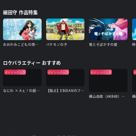
細田守 作品特集
おおかみこどもの雨と雪
バケモノの子
竜とそばかすの姫
時
ロケバラエティー おすすめ
ポイントバック
ポイントバック
ポイントバック
なにわ × Aぇ！の超合体できるかな？
【独占】EBiDANのフォトリップ
横山由依（AKB48）がはんなり巡る 京都 いろどり日記