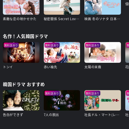
侵
素敵な恋の咲かせかた
秘密關係 Secret Lover 最後の約束
映画 冬のソナタ 日本特別版
名作！人気韓国ドラマ
無料話あり
無料話あり
無料話あり
トンイ
赤い袖先
太陽の末裔
花
韓国ドラマ おすすめ
無料話あり
無料話あり
告白ができず
7人の脱出
社長ドル・マート(レンタル版)