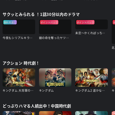
サクッとみられる ！1話30分以内のドラマ
無料見逃し
ポイントバック
ポイントバック
未恋～かくれぼっちたち～
今夜もシリアルキラーと待ち合わせ
娘の命を奪ったヤツを殺すのは罪ですか？
アクション 時代劇！
キングダム 大将軍の帰還
キングダム
キングダム2 遥かなる大地へ
キ
どっぷりハマる人続出中！中国時代劇