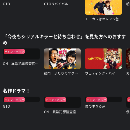
GTO
GTOリバイバル
明
モエカレはオレンジ色
「今夜もシリアルキラーと待ち合わせ」を見た方へのおすす
め
ポイントバック
ON 異常犯罪捜査官・藤堂比奈子
破門 ふたりのヤクビョーガミ
ウェディング・ハイ
名作ドラマ！
ポイントバック
ポイントバック
ポイントバック
GTO
僕の生きる道
ON 異常犯罪捜査官・藤堂比奈子