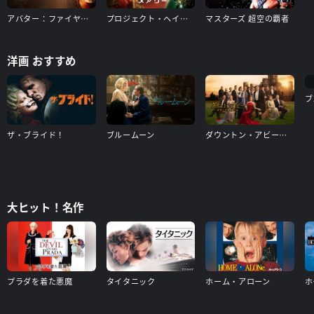
アバター：ファイヤー・アンド・アッシュ
プロジェクト・ヘイル・メアリー
マスターズ 超空の覇者
洋画 おすすめ
ブ
ザ・ブライド！
ブルームーン
ダウントン・アビー／グランドフィナーレ
大ヒット！名作
プラダを着た悪魔
タイタニック
ホーム・アローン
ホ