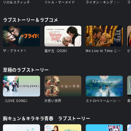
リロ＆スティッチ
リトル・マーメイド
ライオン・キング：ムファサ
ラ
ラブストーリー＆ラブコメ
ザ・ブライド！
嵐が丘（2026）
We Live in Time この時を生きて
至極のラブストーリー
（LOVE SONG）
片思い世界
ストロベリームーン 余命半年の恋
胸キュン＆キラキラ青春 ラブストーリー