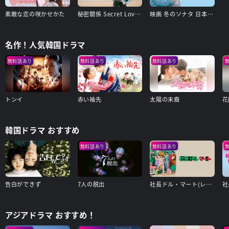
素敵な恋の咲かせかた
秘密關係 Secret Lover 最後の約束
映画 冬のソナタ 日本特別版
名作！人気韓国ドラマ
無料話あり
無料話あり
無料話あり
トンイ
赤い袖先
太陽の末裔
花
韓国ドラマ おすすめ
無料話あり
無料話あり
告白ができず
7人の脱出
社長ドル・マート(レンタル版)
アジアドラマ おすすめ！