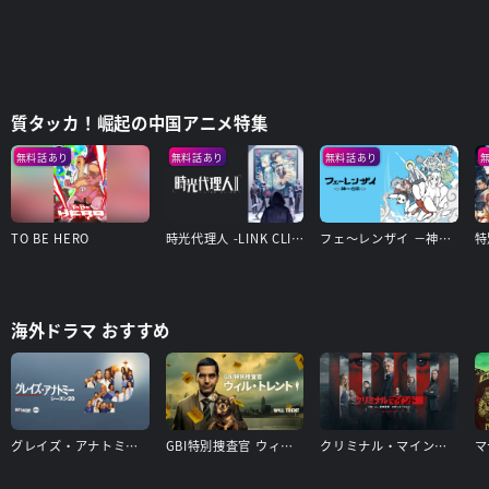
質タッカ！崛起の中国アニメ特集
無料話あり
無料話あり
無料話あり
TO BE HERO
時光代理人 -LINK CLICK- Ⅱ
フェ～レンザイ －神さまの日常－
海外ドラマ おすすめ
グレイズ・アナトミー シーズン20
GBI特別捜査官 ウィル・トレント シーズン1
クリミナル・マインド／FBI vs. 異常犯罪 エボリューション（シーズン17）