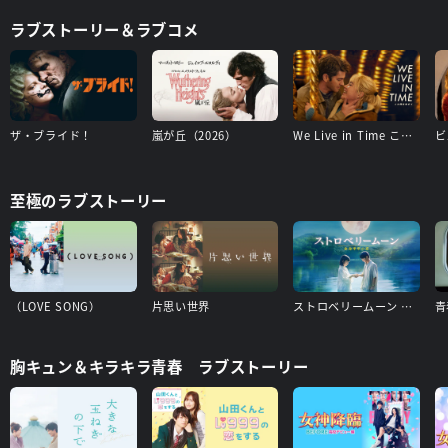
ラブストーリー＆ラブコメ
ザ・ブライド！
嵐が丘（2026）
We Live in Time この時を生きて
至極のラブストーリー
（LOVE SONG）
片思い世界
ストロベリームーン 余命半年の恋
胸キュン＆キラキラ青春 ラブストーリー