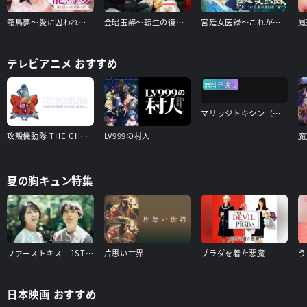
籠鳥夢～愛に囚われた禁断の絆～
金昭玉醉～転生の復讐と禁断の愛～
宮廷女医録～これが、私の進む道～
テレビアニメ おすすめ
無料見逃し
マリッジトキシン（見逃し配信）
攻殻機動隊 THE GHOST IN THE SHELL
LV999の村人
夏の胸キュン特集
ファーストキス 1ST KISS
片思い世界
プラダを着た悪魔
日本映画 おすすめ