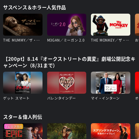
サスペンス＆ホラー人気作品
THE MUMMY／ザ・マミー 棺の中の少女
M3GAN／ミーガン 2.0
THE MONKEY／ザ・モンキー
お
【200pt】8.14『オークストリートの異変』劇場公開記念キ
ャンペーン（8/31まで）
ゲット スマート
バレンタインデー
マイ・インターン
オ
スター＆偉人列伝
プレミア先行