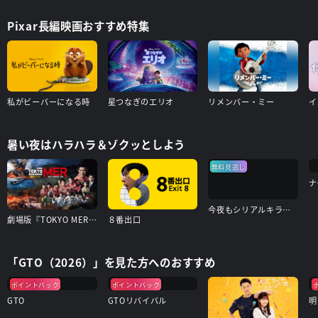
Pixar長編映画おすすめ特集
私がビーバーになる時
星つなぎのエリオ
リメンバー・ミー
イ
暑い夜はハラハラ＆ゾクッとしよう
無料見逃し
ナ
今夜もシリアルキラーと待ち合わせ
劇場版『TOKYO MER～走る緊急救命室～南海ミッション』
８番出口
「GTO（2026）」を見た方へのおすすめ
ポイントバック
ポイントバック
GTO
GTOリバイバル
明