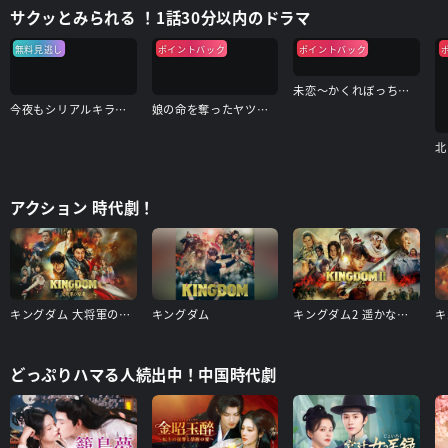
サクッとみられる ！1話30分以内のドラマ
無料見逃し
ポイントバック
ポイントバック
未恋～かくれぼっちたち～
今夜もシリアルキラーと待ち合わせ
娘の命を奪ったヤツを殺すのは罪ですか？
アクション 時代劇！
キングダム 大将軍の帰還
キングダム
キングダム2 遥かなる大地へ
キ
どっぷりハマる人続出中！中国時代劇