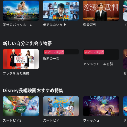
栄光のバックホーム
俺ではない炎上
恋愛裁判
（
新しい自分に出会う物語
ポイントバック
ポイントバック
銀河の一票
アンメット ある脳外科医の日記
プラダを着た悪魔
お
Disney長編映画おすすめ特集
ズートピア2
ズートピア
ウィッシュ
リ