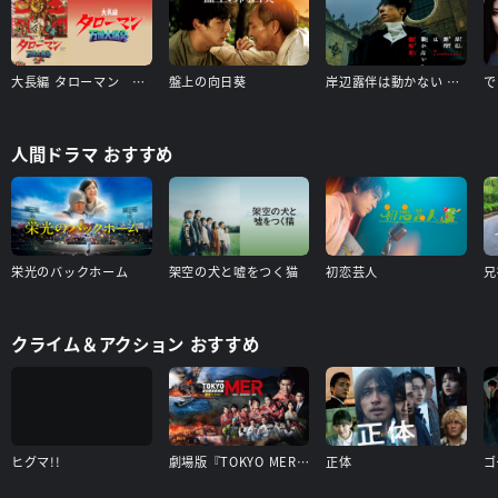
大長編 タローマン 万博大爆発（本編）＋【配信限定】山口一郎登壇舞台挨拶（タローマン付き） 特典映像付き
盤上の向日葵
岸辺露伴は動かない 懺悔室
人間ドラマ おすすめ
栄光のバックホーム
架空の犬と嘘をつく猫
初恋芸人
クライム＆アクション おすすめ
ヒグマ!!
劇場版『TOKYO MER～走る緊急救命室～南海ミッション』
正体
ゴ