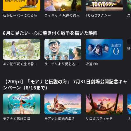
私がビーバーになる時
ウィキッド 永遠の約束
TOKYOタクシー
ズ
8月に見たい…心に焼き付く戦争を描いた映画
野
あの花が咲く丘で君とまた出会えたら
ラーゲリより愛を込めて
永遠の0
【200pt】『モアナと伝説の海』 7月31日劇場公開記念キャ
ンペーン（8/16まで）
モアナと伝説の海
モアナと伝説の海２
リロ＆スティッチ
リ