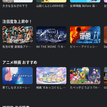
大きな玉ねぎの下で
山田くんとLv999の恋をする
女神降臨 Before 高校デビュー編
注目度急上昇中！
有吉の壁 劇場版アドリブ大河「面白城の18人」
INI THE MOVIE『I Need I』
ビリー・アイリッシュ - Hit Me Hard and Soft: The Tour
アニメ映画 おすすめ
果てしなきスカーレット
映画 すみっコぐらし 空の王国とふたりのコ
たべっ子どうぶつ THE MOVIE