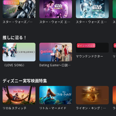
プレミア先行
スター・ウォーズ／マンダロリアン・アンド・グローグー
スター・ウォーズ エピソード4/新たなる希望
スター・ウォーズ エピソード5/帝国の逆襲
推しに沼る！
ポイントバック
マウンテンドクター
リ
（LOVE SONG）
Dating Game〜口説いてもいいですか、ボス!?〜
ディズニー実写映画特集
リロ＆スティッチ
リトル・マーメイド
ライオン・キング：ムファサ
ラ