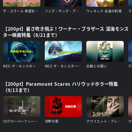
ザ・コラール 希望を紡ぐ歌
ソング・サング・ブルー
ウィキッド 永遠の約束
ラ
【200pt】暑さ吹き飛ぶ！ワーナー・ブラザース 深海モンス
ター映画特集（8/21まで）
MEG ザ・モンスター
MEG ザ・モンスターズ２
白鯨との闘い
デ
【200pt】Paramount Scares ハリウッドホラー特集
（9/13まで）
10クローバーフィールド・レーン
河畔の家
クワイエット・プレイス