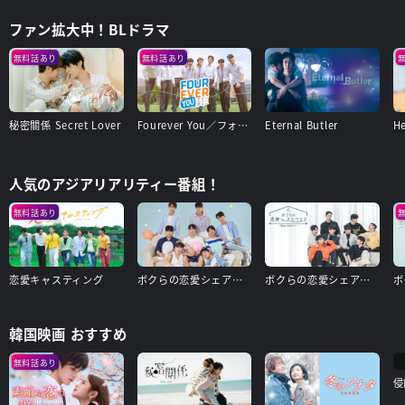
ファン拡大中！BLドラマ
無料話あり
無料話あり
秘密關係 Secret Lover
Fourever You／フォーエバー・ユー
Eternal Butler
人気のアジアリアリティー番組！
無料話あり
恋愛キャスティング
ボクらの恋愛シェアハウス3～Boys Love ∞（アンリミテッド）～
ボクらの恋愛シェアハウス2～Boys Love ∞(アンリミテッド)〜
韓国映画 おすすめ
無料話あり
侵