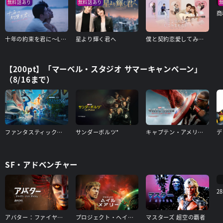
無料話あり
無料話あり
商
十年の約束を君に～Love After Addiction～
星より輝く君へ
僕と契約恋愛してみませんか～Smile To Life～
【200pt】「マーベル・スタジオ サマーキャンペーン」
（8/16まで）
ファンタスティック４：ファースト・ステップ
サンダーボルツ*
キャプテン・アメリカ：ブレイブ・ニュー・ワールド
SF・アドベンチャー
2
アバター：ファイヤー・アンド・アッシュ
プロジェクト・ヘイル・メアリー
マスターズ 超空の覇者