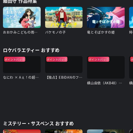
細田守 作品特集
おおかみこどもの雨と雪
バケモノの子
竜とそばかすの姫
時
ロケバラエティー おすすめ
ポイントバック
ポイントバック
ポイントバック
なにわ × Aぇ！の超合体できるかな？
【独占】EBiDANのフォトリップ
横山由依（AKB48）がはんなり巡る 京都 いろどり日記
ミステリー・サスペンス おすすめ