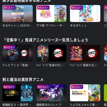
無料話あり
無料話あり
無料話あり
ゆるキャン△ SEASON2
ウマ娘 プリティーダービー Season 3
ゆるゆり♪♪
「全集中！」鬼滅アニメシリーズ一気見しましょう
無料話あり
テレビアニメ「鬼滅の刃」竈門炭治郎 立志編
ﾃﾚﾋﾞｱﾆﾒ｢鬼滅の刃｣無限列車編
ﾃﾚﾋﾞｱﾆﾒ｢鬼滅の刃｣遊郭編
剣と魔法の異世界アニメ
無料話あり
無料話あり
無料話あり
無職転生Ⅱ ～異世界行ったら本気だす～
魔都精兵のスレイブ
とんでもスキルで異世界放浪メシ
異