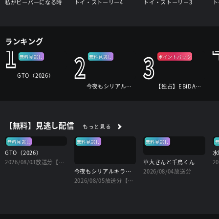
私がビーバーになる時
トイ・ストーリー4
トイ・ストーリー3
ト
ランキング
1
2
3
無料見逃し
無料見逃し
ポイントバック
GTO（2026）
今夜もシリアルキラーと待ち合わせ
【独占】EBiDANのフォトリップ
【無料】見逃し配信
もっと見る
無料見逃し
無料見逃し
無料見逃し
GTO（2026）
水
2026/08/03放送分【字】
華大さんと千鳥くん
2
今夜もシリアルキラーと待ち合わせ
2026/08/04放送分
2026/08/05放送分【字】