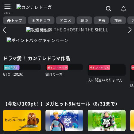
トップ
国内ドラマ
アニメ
韓流
洋画
邦画
ドラマ愛！ カンテレドラマ作品
無料見逃し
ポイントバック
ポイントバック
GTO（2026）
銀河の一票
夫に間違いありません
【今だけ100pt！】メガヒット8月セール（8/31まで）