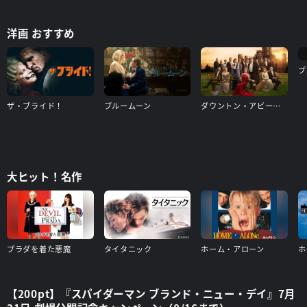
洋画 おすすめ
ブ
ザ・ブライド！
ブルームーン
ダウントン・アビー／グランドフィナーレ
大ヒット！名作
プラダを着た悪魔
タイタニック
ホーム・アローン
ホ
【200pt】『スパイダーマン ブランド・ニュー・デイ』7月