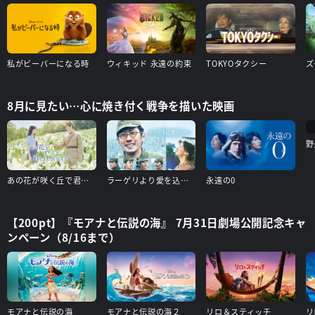
私がビーバーになる時
ウィキッド 永遠の約束
TOKYOタクシー
ズ
8月に見たい…心に焼き付く戦争を描いた映画
野
あの花が咲く丘で君とまた出会えたら
ラーゲリより愛を込めて
永遠の0
【200pt】『モアナと伝説の海』 7月31日劇場公開記念キャ
ンペーン（8/16まで）
モアナと伝説の海
モアナと伝説の海２
リロ＆スティッチ
リ