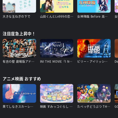
大きな玉ねぎの下で
山田くんとLv999の恋をする
女神降臨 Before 高校デビュー編
注目度急上昇中！
有吉の壁 劇場版アドリブ大河「面白城の18人」
INI THE MOVIE『I Need I』
ビリー・アイリッシュ - Hit Me Hard and Soft: The Tour
アニメ映画 おすすめ
果てしなきスカーレット
映画 すみっコぐらし 空の王国とふたりのコ
たべっ子どうぶつ THE MOVIE