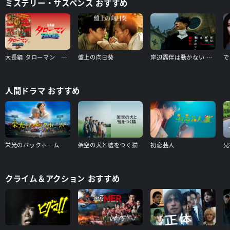
ミステリー・サスペンス おすすめ
大長編 タローマン 万博大爆発（本編）＋【配信限定】山口一郎登壇舞台挨拶（タローマン付き） 特典映像付き
盤上の向日葵
岸辺露伴は動かない 懺悔室
人間ドラマ おすすめ
栄光のバックホーム
架空の犬と嘘をつく猫
初恋芸人
クライム＆アクション おすすめ