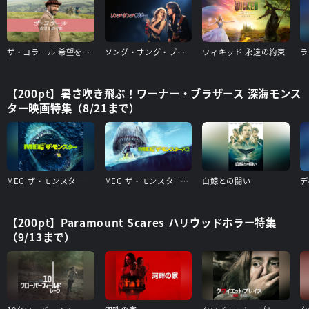
ザ・コラール 希望を紡ぐ歌
ソング・サング・ブルー
ウィキッド 永遠の約束
ラ
【200pt】暑さ吹き飛ぶ！ワーナー・ブラザース 深海モンス
ター映画特集（8/21まで）
MEG ザ・モンスター
MEG ザ・モンスターズ２
白鯨との闘い
デ
【200pt】Paramount Scares ハリウッドホラー特集
（9/13まで）