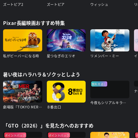
ズートピア2
ズートピア
ウィッシュ
リ
Pixar長編映画おすすめ特集
私がビーバーになる時
星つなぎのエリオ
リメンバー・ミー
イ
暑い夜はハラハラ＆ゾクッとしよう
無料見逃し
ナ
今夜もシリアルキラーと待ち合わせ
劇場版『TOKYO MER～走る緊急救命室～南海ミッション』
８番出口
「GTO（2026）」を見た方へのおすすめ
ポイントバック
ポイントバック