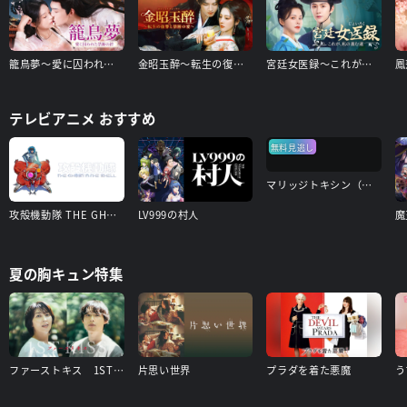
籠鳥夢～愛に囚われた禁断の絆～
金昭玉醉～転生の復讐と禁断の愛～
宮廷女医録～これが、私の進む道～
テレビアニメ おすすめ
無料見逃し
マリッジトキシン（見逃し配信）
攻殻機動隊 THE GHOST IN THE SHELL
LV999の村人
夏の胸キュン特集
ファーストキス 1ST KISS
片思い世界
プラダを着た悪魔