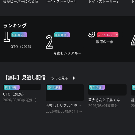
私がビーバーになる時
トイ・ストーリー4
トイ・ストーリー3
ト
3
ランキング
1
2
無料見逃し
無料見逃し
ポイントバック
銀河の一票
GTO（2026）
今夜もシリアルキラーと待ち合わせ
【無料】見逃し配信
もっと見る
無料見逃し
無料見逃し
無料見逃し
GTO（2026）
2026/08/03放送分【字】
華大さんと千鳥くん
今夜もシリアルキラーと待ち合わせ
2026/08/04放送分
2
2026/08/05放送分【字】