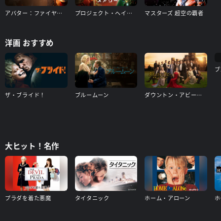
アバター：ファイヤー・アンド・アッシュ
プロジェクト・ヘイル・メアリー
マスターズ 超空の覇者
洋画 おすすめ
ブ
ザ・ブライド！
ブルームーン
ダウントン・アビー／グランドフィナーレ
大ヒット！名作
プラダを着た悪魔
タイタニック
ホーム・アローン
ホ