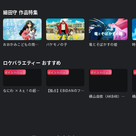
細田守 作品特集
おおかみこどもの雨と雪
バケモノの子
竜とそばかすの姫
時
ロケバラエティー おすすめ
ポイントバック
ポイントバック
ポイントバック
なにわ × Aぇ！の超合体できるかな？
【独占】EBiDANのフォトリップ
横山由依（AKB48）がはんなり巡る 京都 いろどり日記