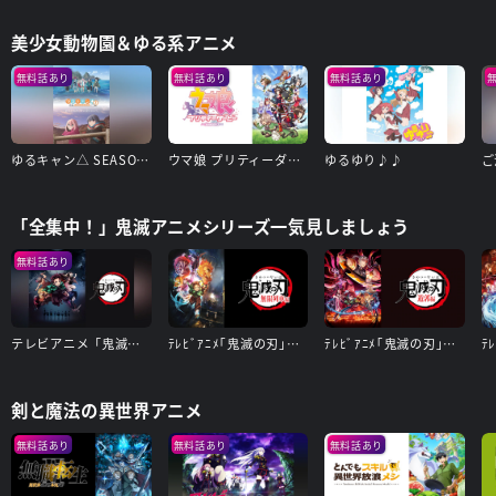
美少女動物園＆ゆる系アニメ
無料話あり
無料話あり
無料話あり
ゆるキャン△ SEASON2
ウマ娘 プリティーダービー Season 3
ゆるゆり♪♪
「全集中！」鬼滅アニメシリーズ一気見しましょう
無料話あり
テレビアニメ「鬼滅の刃」竈門炭治郎 立志編
ﾃﾚﾋﾞｱﾆﾒ｢鬼滅の刃｣無限列車編
ﾃﾚﾋﾞｱﾆﾒ｢鬼滅の刃｣遊郭編
剣と魔法の異世界アニメ
無料話あり
無料話あり
無料話あり