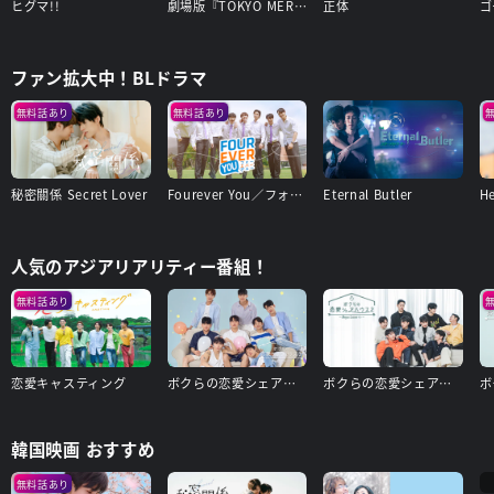
ヒグマ!!
劇場版『TOKYO MER～走る緊急救命室～南海ミッション』
正体
ゴ
ファン拡大中！BLドラマ
無料話あり
無料話あり
秘密關係 Secret Lover
Fourever You／フォーエバー・ユー
Eternal Butler
人気のアジアリアリティー番組！
無料話あり
恋愛キャスティング
ボクらの恋愛シェアハウス3～Boys Love ∞（アンリミテッド）～
ボクらの恋愛シェアハウス2～Boys Love ∞(アンリミテッド)〜
韓国映画 おすすめ
無料話あり