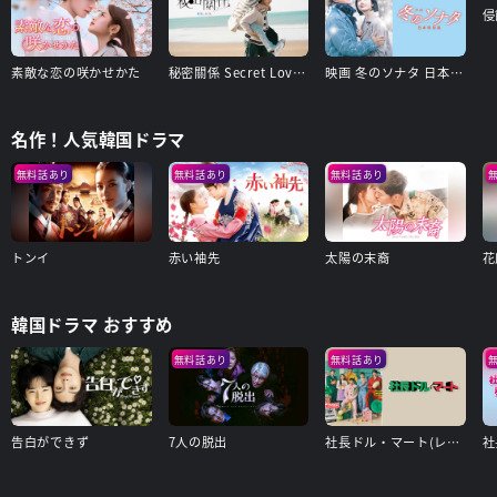
侵
素敵な恋の咲かせかた
秘密關係 Secret Lover 最後の約束
映画 冬のソナタ 日本特別版
名作！人気韓国ドラマ
無料話あり
無料話あり
無料話あり
トンイ
赤い袖先
太陽の末裔
花
韓国ドラマ おすすめ
無料話あり
無料話あり
告白ができず
7人の脱出
社長ドル・マート(レンタル版)