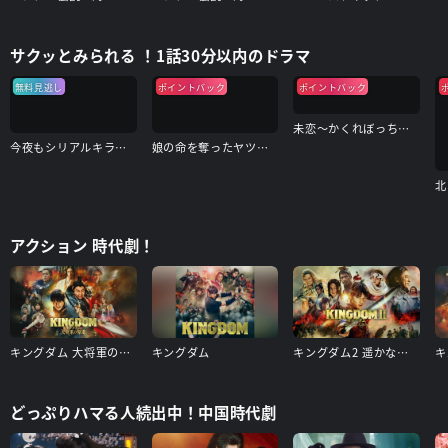
サクッとみられる ！1話30分以内のドラマ
無料見逃し
ポイントバック
ポイントバック
未恋～かくれぼっちたち～
今夜もシリアルキラーと待ち合わせ
娘の命を奪ったヤツを殺すのは罪ですか？
アクション 時代劇！
キングダム 大将軍の帰還
キングダム
キングダム2 遥かなる大地へ
キ
どっぷりハマる人続出中！中国時代劇