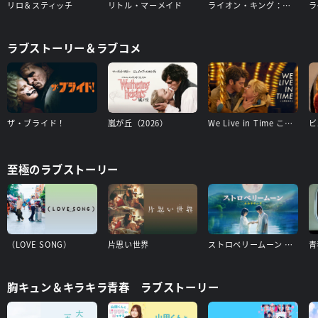
リロ＆スティッチ
リトル・マーメイド
ライオン・キング：ムファサ
ラ
ラブストーリー＆ラブコメ
ザ・ブライド！
嵐が丘（2026）
We Live in Time この時を生きて
至極のラブストーリー
（LOVE SONG）
片思い世界
ストロベリームーン 余命半年の恋
胸キュン＆キラキラ青春 ラブストーリー