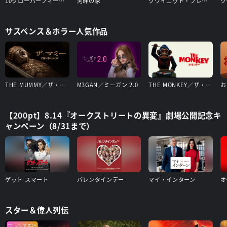
10クローバーフィールド・レーン
河畔の家
クワイエット・プレイス
サスペンス＆ホラー人気作品
THE MUMMY／ザ・マミー 棺の中の少女
M3GAN／ミーガン 2.0
THE MONKEY／ザ・モンキー
お
【200pt】8.14『オークストリートの異変』劇場公開記念キ
ャンペーン（8/31まで）
ゲット スマート
バレンタインデー
マイ・インターン
オ
スター＆偉人列伝
プレミア先行