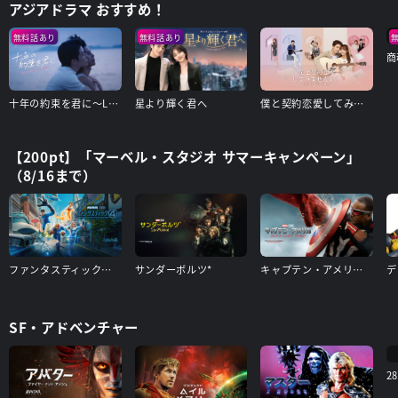
アジアドラマ おすすめ！
無料話あり
無料話あり
商
十年の約束を君に～Love After Addiction～
星より輝く君へ
僕と契約恋愛してみませんか～Smile To Life～
【200pt】「マーベル・スタジオ サマーキャンペーン」
（8/16まで）
ファンタスティック４：ファースト・ステップ
サンダーボルツ*
キャプテン・アメリカ：ブレイブ・ニュー・ワールド
SF・アドベンチャー
2