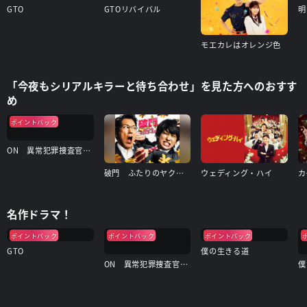
GTO
GTOリバイバル
明
モエカレはオレンジ色
「今夜もシリアルキラーと待ち合わせ」を見た方へのおすす
め
ポイントバック
ON 異常犯罪捜査官・藤堂比奈子
破門 ふたりのヤクビョーガミ
ウェディング・ハイ
名作ドラマ！
ポイントバック
ポイントバック
ポイントバック
GTO
僕の生きる道
ON 異常犯罪捜査官・藤堂比奈子