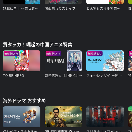
無職転生Ⅱ ～異世界行ったら本気だす～
魔都精兵のスレイブ
とんでもスキルで異世界放浪メシ
異
質タッカ！崛起の中国アニメ特集
無料話あり
無料話あり
無料話あり
TO BE HERO
時光代理人 -LINK CLICK- Ⅱ
フェ～レンザイ －神さまの日常－
海外ドラマ おすすめ
グレイズ・アナトミー シーズン20
GBI特別捜査官 ウィル・トレント シーズン1
クリミナル・マインド／FBI vs. 異常犯罪 エボリューション（シーズン17）