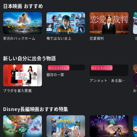
日本映画 おすすめ
栄光のバックホーム
俺ではない炎上
恋愛裁判
（
新しい自分に出会う物語
ポイントバック
ポイントバック
銀河の一票
アンメット ある脳外科医の日記
プラダを着た悪魔
お
Disney長編映画おすすめ特集