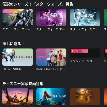
伝説のシリーズ！「スターウォーズ」特集
プレミア先行
スター・ウォーズ／マンダロリアン・アンド・グローグー
スター・ウォーズ エピソード4/新たなる希望
スター・ウォーズ エピソード5/帝国の逆襲
推しに沼る！
ポイントバック
マウンテンドクター
リ
（LOVE SONG）
Dating Game〜口説いてもいいですか、ボス!?〜
ディズニー実写映画特集