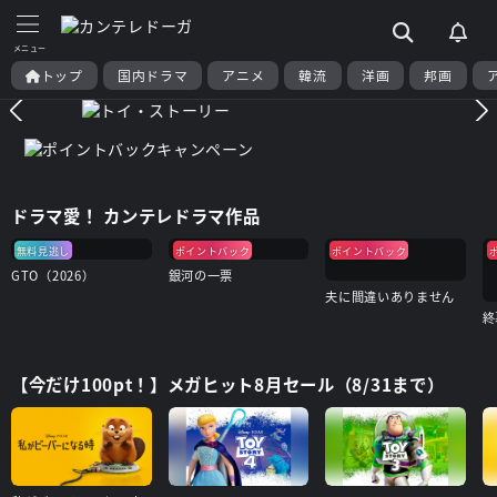
トップ
国内ドラマ
アニメ
韓流
洋画
邦画
ドラマ愛！ カンテレドラマ作品
無料見逃し
ポイントバック
ポイントバック
GTO（2026）
銀河の一票
夫に間違いありません
【今だけ100pt！】メガヒット8月セール（8/31まで）