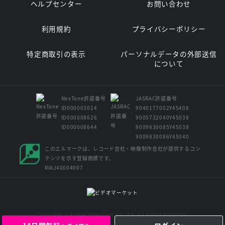
ヘルプセンター
お問い合わせ
利用規約
プライバシーポリシー
特定商取引の表示
パーソナルデータの外部送信
について
NexTone許諾番号
JASRAC許諾番号
ID000003024
9040177002Y45408
ID000008626
9005732040Y45038
ID000008644
9009830085Y45038
9009830086Y45040
このエルマークは、レコード会社・映像制作会社が提供するコン
テンツを示す登録商標です。
RIAJ40004007
Copyright © Kansai Television Co. Ltd. All Rights Reserved.