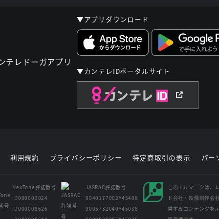
▼アプリダウンロード
▼カンテレIDポータルサイト
利用規約
プライバシーポリシー
特定商取引の表示
パー
NexTone許諾番号
JASRAC許諾番号
このエルマークは、
ID000003024
9040177002Y45408
ド会社・映像制作会
ID000008626
9005732040Y45038
供するコンテンツを