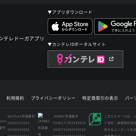
▼アプリダウンロード
▼カンテレIDポータルサイト
利用規約
プライバシーポリシー
特定商取引の表示
パー
NexTone許諾番号
JASRAC許諾番号
このエルマークは、
ID000003024
9040177002Y45408
ド会社・映像制作会
ID000008626
9005732040Y45038
供するコンテンツを