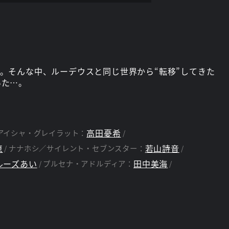
。そんな中、ルーデウスと同じ世界から“転移”してきた
いた…。
高田憂希
アイシャ・グレイラット：
恵
若山詩音
ナナホシ／サイレント・セブンスター：
ルーズあい
田中美海
プルセナ・アドルディア：