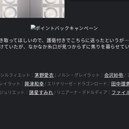
き取ってほしいので、護衛付きでこちらに送ったというが…
けていたが、なかなか糸口が見つからずに焦りを募らせて
茅野愛衣
会沢紗弥
シルフィエット：
ノルン・グレイラット：
興津和幸
田中理
レイラット：
エリナリーゼ・ドラゴンロード：
諸星すみれ
ファイ
ジュリエット：
リニアーナ・デドルディア：