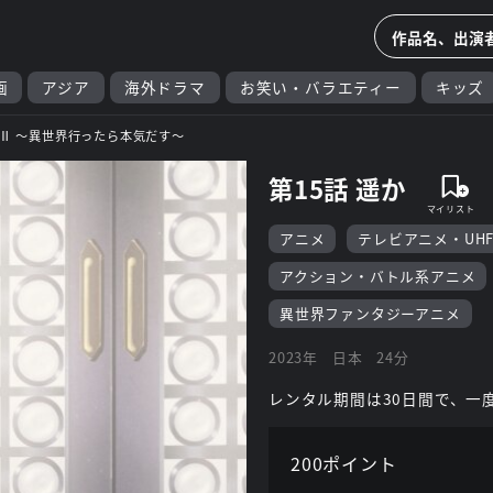
画
アジア
海外ドラマ
お笑い・バラエティー
キッズ
Ⅱ ～異世界行ったら本気だす～
第15話 遥か
アニメ
テレビアニメ・UH
アクション・バトル系アニメ
異世界ファンタジーアニメ
2023年
日本
24分
レンタル期間は30日間で、一
200ポイント