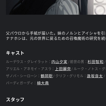
父パウロから手紙が届いた。妹のノルンとアイシャを引
ナナホシは、元の世界に戻るための召喚魔術の研究を続
キャスト
内山夕実
杉田智和
ルーデウス・グレイラット：
前世の男：
上田麗奈
アリエル・アネモイ・アスラ：
ルーク・ノトス・グ
鶴岡聡
逢坂良太
ザノバ・シーローン：
クリフ・グリモル：
楠大典
バーディガーディ：
スタッフ