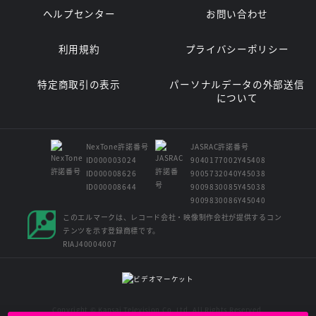
ヘルプセンター
お問い合わせ
利用規約
プライバシーポリシー
特定商取引の表示
パーソナルデータの外部送信
について
NexTone許諾番号
JASRAC許諾番号
ID000003024
9040177002Y45408
ID000008626
9005732040Y45038
ID000008644
9009830085Y45038
9009830086Y45040
このエルマークは、レコード会社・映像制作会社が提供するコン
テンツを示す登録商標です。
RIAJ40004007
Copyright © Kansai Television Co. Ltd. All Rights Reserved.