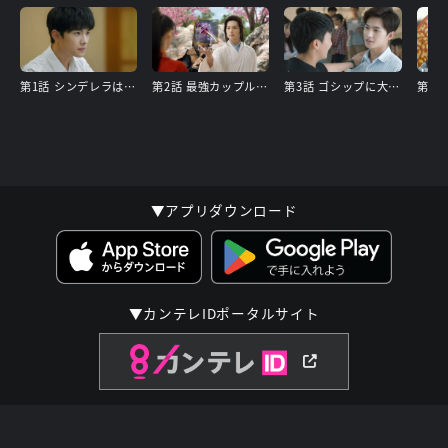
第1話 シンデレラはゲームがお好き?
第2話 最強カップル誕生
第3話 ゴシップに大迷惑!
第4
▼アプリダウンロード
▼カンテレIDポータルサイト