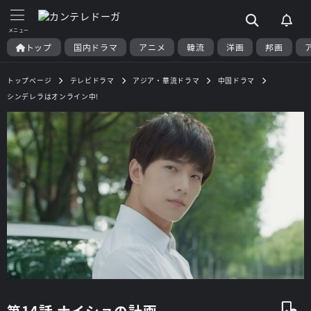
トップ
国内ドラマ
アニメ
韓流
洋画
邦画
トップページ
テレビドラマ
アジア・華流ドラマ
中国ドラマ
シンデレラはオンライン中!
第14話 ナイショの計画