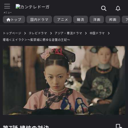
トップ
国内ドラマ
アニメ
韓流
洋画
邦画
トップページ
テレビドラマ
アジア・華流ドラマ
中国ドラマ
瓔珞＜エイラク＞～紫禁城に燃ゆる逆襲の王妃～
第7話 繍坊の対決