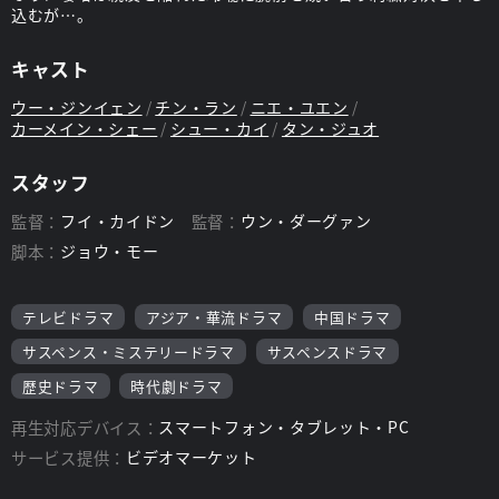
込むが…。
キャスト
ウー・ジンイェン
チン・ラン
ニエ・ユエン
カーメイン・シェー
シュー・カイ
タン・ジュオ
スタッフ
監督：
フイ・カイドン
監督：
ウン・ダーグァン
脚本：
ジョウ・モー
テレビドラマ
アジア・華流ドラマ
中国ドラマ
サスペンス・ミステリードラマ
サスペンスドラマ
歴史ドラマ
時代劇ドラマ
再生対応デバイス：
スマートフォン・タブレット・PC
サービス提供：
ビデオマーケット