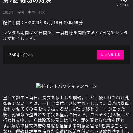
2018年
字幕
中国
48分
配信期間：～2029年07月18日 23時59分
レンタル期間は30日間で、一度視聴を開始すると7日間でレンタ
ルが終了します。
250ポイント
レンタルする
皇后の誕生日当日、長衣を献上した瓔珞。しかし使われたのが孔
雀糸でないことは、一目で皇后に見抜かれてしまう。瓔珞は機転
を利かせてその場を切り抜けるが、祝宴が終わり一同が去った
後、孔雀糸が盗まれた事実を皇后に伝える。さっそく犯人捜しが
行われる中、吉祥は玲瓏の罠にはまり、罪を着せられ命を落と
す。繍坊では乾隆帝の常服を担当する刺繍女官を1名選ぶことに
なり、瓔珞は親友を陥れた玲瓏に腕前を競い合う刺繍対決を申し