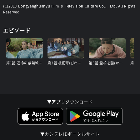
(C)2018 Dongyanghuanyu Film ＆ Television Culture Co.， Ltd. All Rights
Reserved
エピソード
第1話 運命の紫禁城(しきんじょう)
第2話 枇杷膏(びわこう)の秘密
第3話 霊柏を騙(かた)る者
第4
▼アプリダウンロード
▼カンテレIDポータルサイト