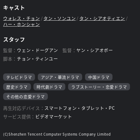
キャスト
ウォレス・チョン
タン・ソンユン
タン・シアオティエン
ハー・ホンシャン
スタッフ
監督：
ウェン・ドーグアン
監督：
ヤン・シアオボー
脚本：
チョン・ティンユー
テレビドラマ
アジア・華流ドラマ
中国ドラマ
歴史ドラマ
時代劇ドラマ
ラブストーリー・恋愛ドラマ
その他の恋愛ドラマ
再生対応デバイス：
スマートフォン・タブレット・PC
サービス提供：
ビデオマーケット
(C)Shenzhen Tencent Computer Systems Company Limited