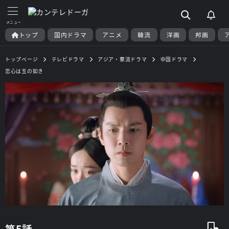
トップ
国内ドラマ
アニメ
韓流
洋画
邦画
トップページ
テレビドラマ
アジア・華流ドラマ
中国ドラマ
恋心は玉の如き
第5話