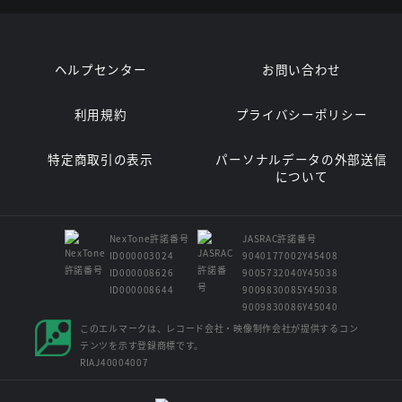
ヘルプセンター
お問い合わせ
利用規約
プライバシーポリシー
特定商取引の表示
パーソナルデータの外部送信
について
NexTone許諾番号
JASRAC許諾番号
ID000003024
9040177002Y45408
ID000008626
9005732040Y45038
ID000008644
9009830085Y45038
9009830086Y45040
このエルマークは、レコード会社・映像制作会社が提供するコン
テンツを示す登録商標です。
RIAJ40004007