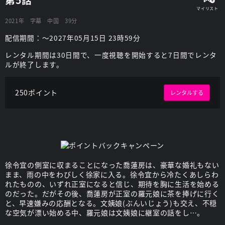
2021年
字幕
中国
39分
配信期間：～2027年05月15日 23時59分
レンタル期間は30日間で、一度視聴を開始すると7日間でレンタ
ルが終了します。
250ポイント
レンタルする
徐令宜の側室に収まることになった喬蓮房は、豪華な婚礼もない
まま、雨の中をわびしく徐家に入る。徐令宜から冷たくあしらわ
れたものの、いずれ正室になると信じ、期待を胸に生活を始める
のだった。だがその後、喬蓮房が正室の羅元娘に茶を捧げに行く
と、早速嫌みの応酬となる。文姨娘(ぶんいじょう)も交え、不穏
な空気が漂い始める中、羅元娘は文姨娘に継室の話をし…。