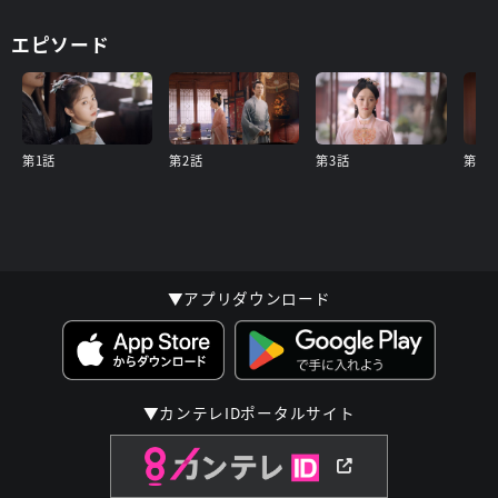
エピソード
第1話
第2話
第3話
第4話
▼アプリダウンロード
▼カンテレIDポータルサイト