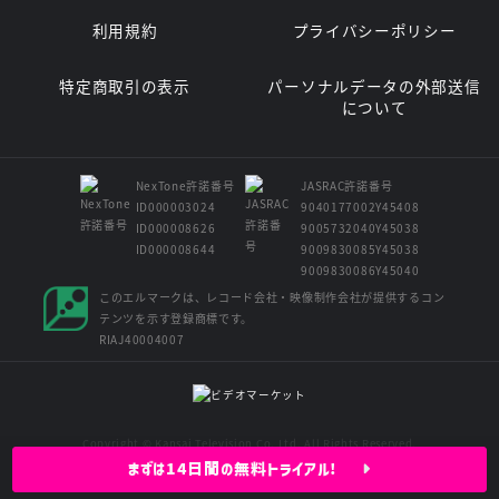
利用規約
プライバシーポリシー
特定商取引の表示
パーソナルデータの外部送信
について
NexTone許諾番号
JASRAC許諾番号
ID000003024
9040177002Y45408
ID000008626
9005732040Y45038
ID000008644
9009830085Y45038
9009830086Y45040
このエルマークは、レコード会社・映像制作会社が提供するコン
テンツを示す登録商標です。
RIAJ40004007
Copyright © Kansai Television Co. Ltd. All Rights Reserved.
まずは14日間の無料トライアル!