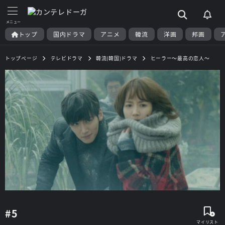
トップ
国内ドラマ
アニメ
韓流
洋画
邦画
トップページ
テレビドラマ
韓流(韓国)ドラマ
ヒーラー～最高の恋人～
#5