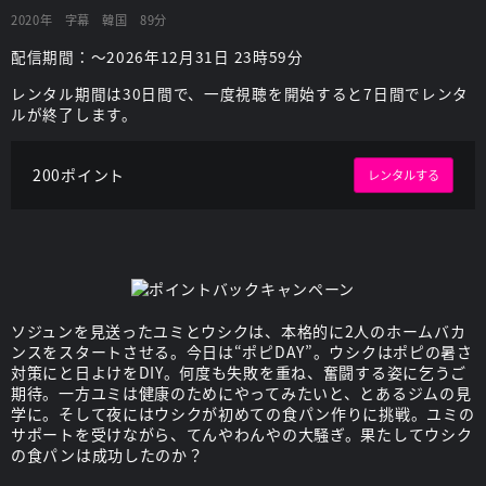
2020年
字幕
韓国
89分
配信期間：～2026年12月31日 23時59分
レンタル期間は30日間で、一度視聴を開始すると7日間でレンタ
ルが終了します。
200ポイント
レンタルする
ソジュンを見送ったユミとウシクは、本格的に2人のホームバカ
ンスをスタートさせる。今日は“ポピDAY”。ウシクはポピの暑さ
対策にと日よけをDIY。何度も失敗を重ね、奮闘する姿に乞うご
期待。一方ユミは健康のためにやってみたいと、とあるジムの見
学に。そして夜にはウシクが初めての食パン作りに挑戦。ユミの
サポートを受けながら、てんやわんやの大騒ぎ。果たしてウシク
の食パンは成功したのか？