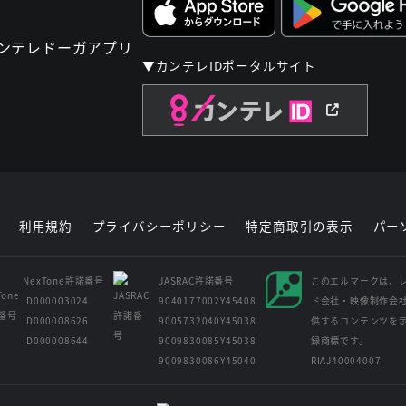
▼カンテレIDポータルサイト
利用規約
プライバシーポリシー
特定商取引の表示
パー
NexTone許諾番号
JASRAC許諾番号
このエルマークは、
ID000003024
9040177002Y45408
ド会社・映像制作会
ID000008626
9005732040Y45038
供するコンテンツを
ID000008644
9009830085Y45038
録商標です。
9009830086Y45040
RIAJ40004007