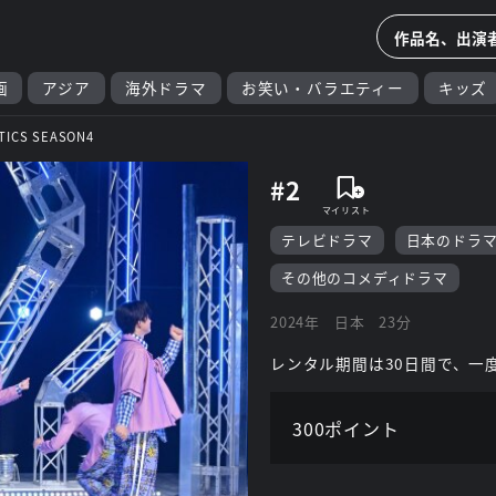
画
アジア
海外ドラマ
お笑い・バラエティー
キッズ
ICS SEASON4
#2
テレビドラマ
日本のドラ
その他のコメディドラマ
2024年
日本
23分
レンタル期間は30日間で、一
300ポイント