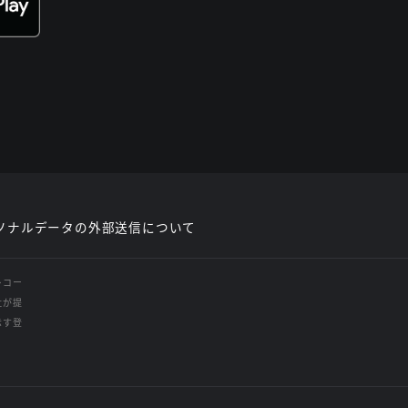
ソナルデータの外部送信について
レコー
社が提
示す登