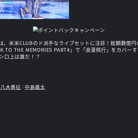
回は、米米CLUBのド派手なライブセットに注目！総額数億
 TO THE MEMORIES PART4」で「浪漫飛行」を
ン口上は誰だ！？
八木勇征
中島颯太