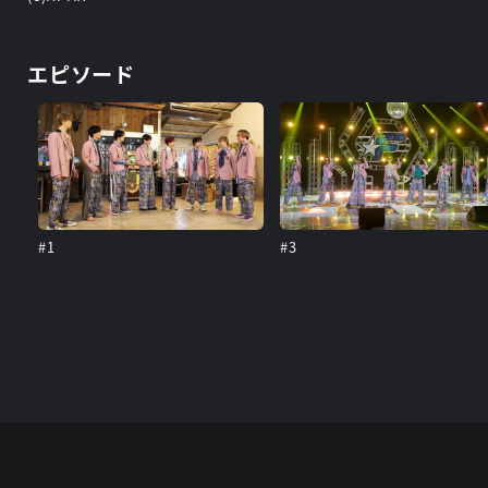
エピソード
#1
#3