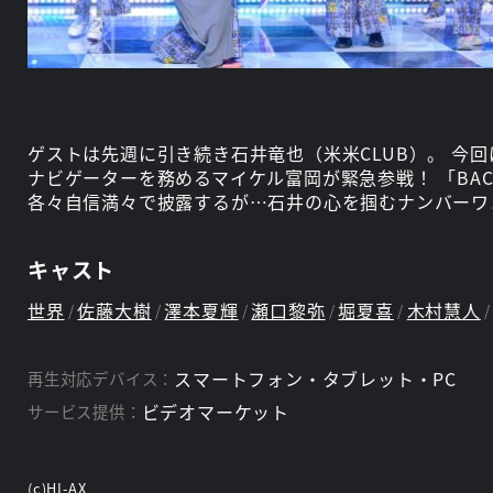
ゲストは先週に引き続き石井竜也（米米CLUB）。 今
ナビゲーターを務めるマイケル富岡が緊急参戦！ 「BACK
各々自信満々で披露するが…石井の心を掴むナンバーワ
キャスト
世界
佐藤大樹
澤本夏輝
瀬口黎弥
堀夏喜
木村慧人
スマートフォン・タブレット・PC
再生対応デバイス：
ビデオマーケット
サービス提供：
(c)HI-AX