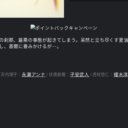
の刹那、最悪の事態が起きてしまう。呆然と立ち尽くす夏
し、甚爾に畳みかけるが―。
永瀬アンナ
子安武人
榎木
天内理子：
伏黒甚爾：
虎杖悠仁：