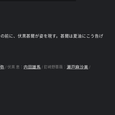
油の前に、伏黒甚爾が姿を現す。甚爾は夏油にこう告げ
淳弥
内田雄馬
瀬戸麻沙美
伏黒 恵：
釘崎野薔薇：