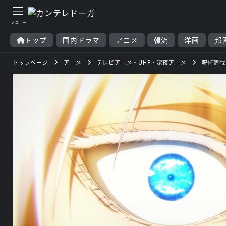
トップ
国内ドラマ
アニメ
韓流
洋画
邦
トップページ
アニメ
テレビアニメ・UHF・深夜アニメ
呪術廻戦