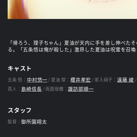
「帰ろう、理子ちゃん」夏油が天内に手を差し伸べたそ
る。「五条悟は俺が殺した」激昂した夏油は呪霊を召喚
キャスト
中村悠一
櫻井孝宏
遠藤 綾
五条 悟：
夏油 傑：
家入硝子：
島崎信長
諏訪部順一
真人：
両面宿儺：
スタッフ
御所園翔太
監督：