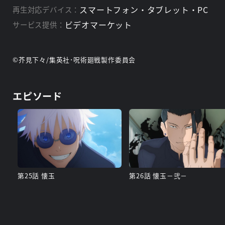
スマートフォン・タブレット・PC
再生対応デバイス：
ビデオマーケット
サービス提供：
©芥見下々/集英社･呪術廻戦製作委員会
エピソード
第25話 懐玉
第26話 懐玉－弐－