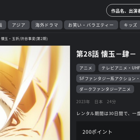
画
アジア
海外ドラマ
お笑い・バラエティー
キッズ
 懐玉・玉折/渋谷事変(第2期)
第28話 懐玉－肆－
アニメ
テレビアニメ・UH
SFファンタジー系アクション
ダークファンタジーアニメ
2023年
日本
24分
レンタル期間は30日間で、一
200ポイント