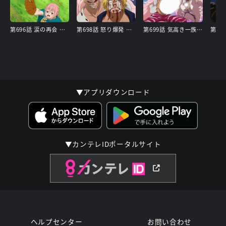
第696話 涙の再会 レベッカとキュロス!
第698話 怒り爆発 ルフィ・ロー最強の秘策
第699話 気高き一族 ドフラミンゴの正体!
▼アプリダウンロード
▼カンテレIDポータルサイト
ヘルプセンター
お問い合わせ