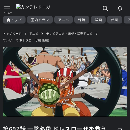
トップ
国内ドラマ
アニメ
韓流
洋画
邦画
トップページ
アニメ
テレビアニメ・UHF・深夜アニメ
ワンピース(ドレスローザ編 後編)
第697話 一撃必殺 ドレスローザを救う