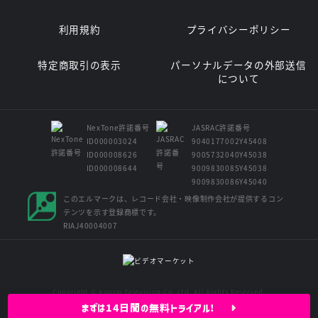
利用規約
プライバシーポリシー
特定商取引の表示
パーソナルデータの外部送信
について
NexTone許諾番号
JASRAC許諾番号
ID000003024
9040177002Y45408
ID000008626
9005732040Y45038
ID000008644
9009830085Y45038
9009830086Y45040
このエルマークは、レコード会社・映像制作会社が提供するコン
テンツを示す登録商標です。
RIAJ40004007
Copyright © Kansai Television Co. Ltd. All Rights Reserved.
まずは14日間の無料トライアル!