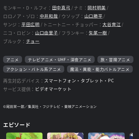
モンキー・D・ルフィ：
田中真弓
ナミ：
岡村明美
ロロノア・ゾロ：
中井和哉
ウソップ：
山口勝平
サンジ：
平田広明
トニートニー・チョッパー：
大谷育江
ニコ・ロビン：
山口由里子
フランキー：
矢尾一樹
ブルック：
チョー
アニメ
テレビアニメ・UHF・深夜アニメ
旅・冒険アニメ
アクション・バトル系アニメ
魔法・異能・能力バトルアニメ
再生対応デバイス：
スマートフォン・タブレット・PC
サービス提供：
ビデオマーケット
©尾田栄一郎／集英社・フジテレビ・東映アニメーション
エピソード