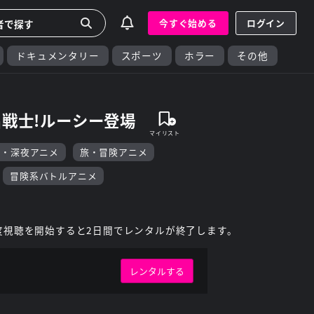
今すぐ始める
ログイン
ドキュメンタリー
スポーツ
ホラー
その他
名戦士!ルーシー登場
F・深夜アニメ
旅・冒険アニメ
冒険系バトルアニメ
度視聴を開始すると2日間でレンタルが終了します。
レンタルする