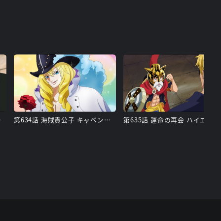
レット
第634話 海賊貴公子 キャベンディッシュ
第635話 運命の再会 ハイエナのベラミー