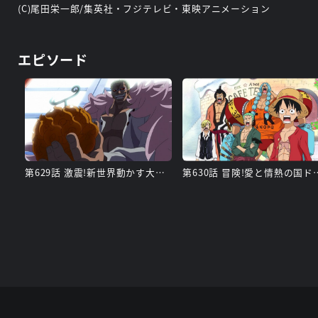
(C)尾田栄一郎/集英社・フジテレビ・東映アニメーション
エピソード
第629話 激震!新世界動かす大ニュース
第630話 冒険!愛と