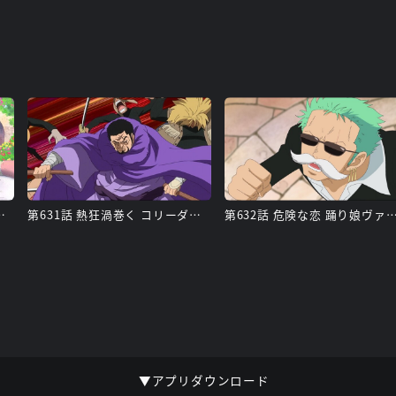
情熱の国ドレスローザ
第631話 熱狂渦巻く コリーダコロシアム
第632話 危険な恋 踊り娘ヴァイオ
▼アプリダウンロード