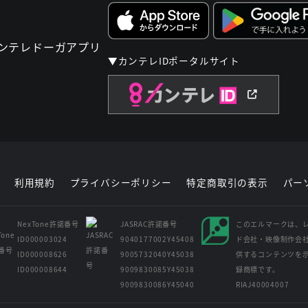
▼カンテレIDポータルサイト
利用規約
プライバシーポリシー
特定商取引の表示
パー
NexTone許諾番号
JASRAC許諾番号
このエルマークは、
ID000003024
9040177002Y45408
ド会社・映像制作会
ID000008626
9005732040Y45038
供するコンテンツを
ID000008644
9009830085Y45038
録商標です。
9009830086Y45040
RIAJ40004007