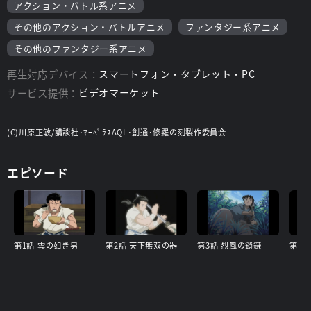
アクション・バトル系アニメ
その他のアクション・バトルアニメ
ファンタジー系アニメ
その他のファンタジー系アニメ
再生対応デバイス：
スマートフォン・タブレット・PC
サービス提供：
ビデオマーケット
(C)川原正敏/講談社･ﾏｰﾍﾞﾗｽAQL･創通･修羅の刻製作委員会
エピソード
第1話 雲の如き男
第2話 天下無双の器
第3話 烈風の鎖鎌
第5話