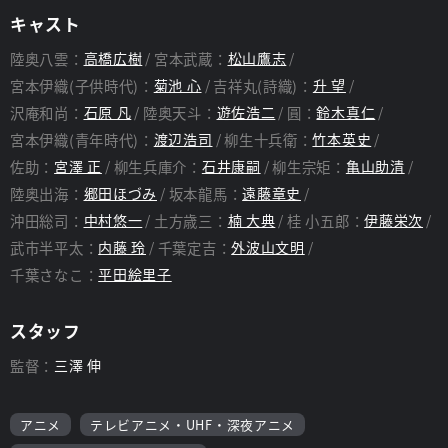
キャスト
陸奥八雲：
高橋広樹
宮本武蔵：
松山鷹志
宮本伊織(子供時代)：
菊池 心
吉祥丸(詩織)：
升 望
沢庵和尚：
石原 凡
陸奥天斗：
遊佐浩二
圓：
鈴木真仁
宮本伊織(青年時代)：
渡辺浩司
柳生十兵衛：
竹本英史
佐助：
宮澤 正
柳生兵庫介：
石井康嗣
柳生宗矩：
亀山助清
陸奥出海：
郷田ほづみ
坂本龍馬：
遠藤章史
沖田総司：
中村悠一
土方歳三：
楠 大典
桂 小五郎：
伊藤栄次
武市半平太：
内藤 玲
千葉定吉：
外波山文明
千葉さなこ：
平田絵里子
スタッフ
監督：
三澤 伸
アニメ
テレビアニメ・UHF・深夜アニメ