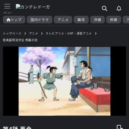
トップ
国内ドラマ
アニメ
韓流
洋画
邦画
トップページ
アニメ
テレビアニメ・UHF・深夜アニメ
陸奥圓明流外伝 修羅の刻
第4話 再会