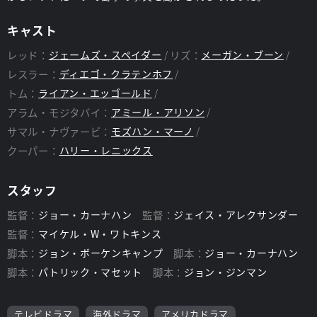
キャスト
レッド：
ジェームズ・スペイダー
リズ：
メーガン・ブーン
レスラー：
ディエゴ・クラテンホフ
トム：
ライアン・エッゴールド
アラム・モジタバイ：
アミール・アリソン
サマル・ナヴァービ：
モズハン・マーノ
クーパー：
ハリー・レニックス
スタッフ
監督：
ジョー・カーナハン
監督：
ジェイス・アレクサンダー
監督：
マイケル・W・ワトキンス
脚本：
ジョン・ボーケンキャンプ
脚本：
ジョー・カーナハン
脚本：
パトリック・マセット
脚本：
ジョン・ジンマン
テレビドラマ
海外ドラマ
アメリカドラマ