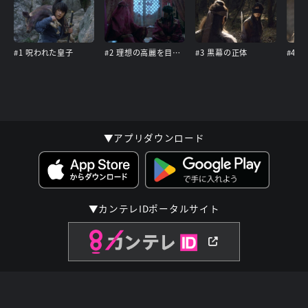
#1 呪われた皇子
#2 理想の高麗を目指して
#3 黒幕の正体
#4 
▼アプリダウンロード
▼カンテレIDポータルサイト