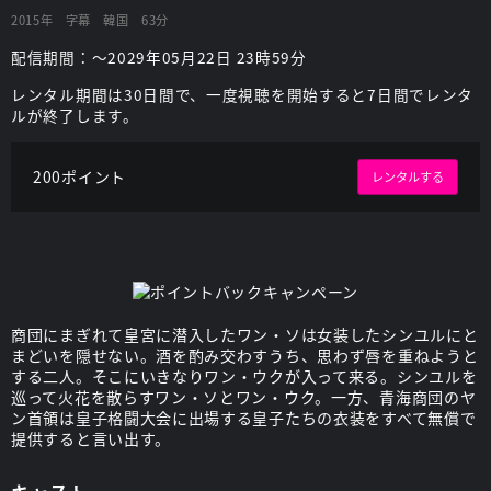
2015年
字幕
韓国
63分
配信期間：～2029年05月22日 23時59分
レンタル期間は30日間で、一度視聴を開始すると7日間でレンタ
ルが終了します。
200ポイント
レンタルする
商団にまぎれて皇宮に潜入したワン・ソは女装したシンユルにと
まどいを隠せない。酒を酌み交わすうち、思わず唇を重ねようと
する二人。そこにいきなりワン・ウクが入って来る。シンユルを
巡って火花を散らすワン・ソとワン・ウク。一方、青海商団のヤ
ン首領は皇子格闘大会に出場する皇子たちの衣装をすべて無償で
提供すると言い出す。