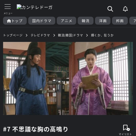
トップ
国内ドラマ
アニメ
韓流
洋画
邦画
トップページ
テレビドラマ
韓流(韓国)ドラマ
輝くか、狂うか
#7 不思議な胸の高鳴り