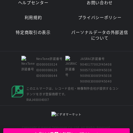
ヘルプセンター
お問い合わせ
利用規約
プライバシーポリシー
特定商取引の表示
パーソナルデータの外部送信
について
NexTone許諾番号
JASRAC許諾番号
ID000003024
9040177002Y45408
ID000008626
9005732040Y45038
ID000008644
9009830085Y45038
9009830086Y45040
このエルマークは、レコード会社・映像制作会社が提供するコン
テンツを示す登録商標です。
RIAJ40004007
Copyright © Kansai Television Co. Ltd. All Rights Reserved.