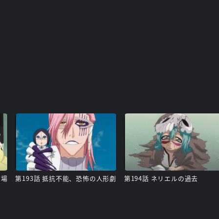
劇場
第193話 抵抗不能、恐怖の人形劇
第194話 ネリエルの過去