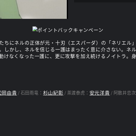
たちにネルの正体が元・十刃（エスパーダ）の「ネリエル
。しかし、ネルを信じる一護はまったく意に介さない。ネ
動けなくなった一護に、更に攻撃を加え続けるノイトラ。
松岡由貴
杉山紀彰
安元洋貴
石田雨竜：
茶渡泰虎：
阿散井恋次