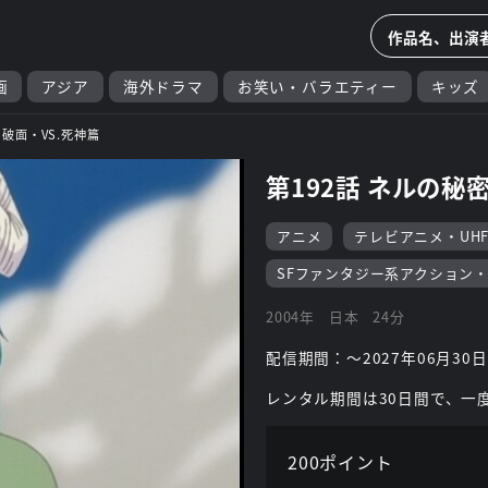
画
アジア
海外ドラマ
お笑い・バラエティー
キッズ
H 破面・VS.死神篇
第192話 ネルの秘
アニメ
テレビアニメ・UH
SFファンタジー系アクション
2004年
日本
24分
配信期間：～2027年06月30日
レンタル期間は30日間で、一
200ポイント