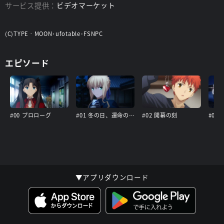
サービス提供：
ビデオマーケット
(C)TYPE‐MOON･ufotable･FSNPC
エピソード
#00 プロローグ
#01 冬の日、運命の夜
#02 開幕の刻
#03
▼アプリダウンロード