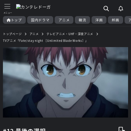
トップ
国内ドラマ
アニメ
韓流
洋画
邦画
トップページ
アニメ
テレビアニメ・UHF・深夜アニメ
TVアニメ「Fate/stay night ［Unlimited Blade Works］」
#12 最後の選択