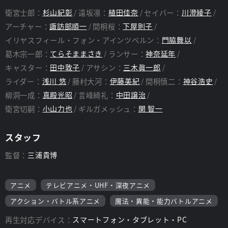
衛宮士郎：
杉山紀彰
遠坂凛：
植田佳奈
セイバー：
川澄綾子
アーチャー：
諏訪部順一
間桐桜：
下屋則子
イリヤスフィール・フォン・アインツベルン：
門脇舞以
葛木宗一郎：
てらそままさき
ランサー：
神奈延年
キャスター：
田中敦子
アサシン：
三木眞一郎
ライダー：
浅川 悠
藤村大河：
伊藤美紀
間桐慎二：
神谷浩史
柳洞一成：
真殿光昭
言峰綺礼：
中田譲治
衛宮切嗣：
小山力也
ギルガメッシュ：
関 智一
スタッフ
監督：
三浦貴博
アニメ
テレビアニメ・UHF・深夜アニメ
アクション・バトル系アニメ
魔法・異能・能力バトルアニメ
再生対応デバイス：
スマートフォン・タブレット・PC