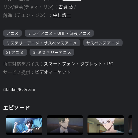
リン/喬苓(チャオ・リン)：
古賀 葵
銭進（チエン・ジン）：
中村悠一
アニメ
テレビアニメ・UHF・深夜アニメ
ミステリーアニメ・サスペンスアニメ
サスペンスアニメ
SFアニメ
SFミステリーアニメ
再生対応デバイス：
スマートフォン・タブレット・PC
サービス提供：
ビデオマーケット
©bilibili/BeDream
エピソード