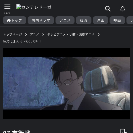
トップ
国内ドラマ
アニメ
韓流
洋画
邦画
トップページ
アニメ
テレビアニメ・UHF・深夜アニメ
時光代理人 -LINK CLICK- Ⅱ
07 市街戦