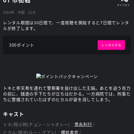
2024年
中国
22分
レンタル期間は30日間で、一度視聴を開始すると7日間でレンタ
ルが終了します。
300ポイント
レンタルする
トキと李天希を連れて警察署を抜け出した王娟。あとを追う肖力
の前に、銭進の手下たちが立ちはだかる。一方病院では、刑事た
ちに警備されていたはずのヒカルが姿を消してしまう。
キャスト
トキ/程小時(チョン・シャオシー)：
豊永利行
ヒカル/陸光(ルー・グアン)：
櫻井孝宏