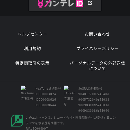
ヘルプセンター
お問い合わせ
利用規約
プライバシーポリシー
特定商取引の表示
パーソナルデータの外部送信
について
NexTone許諾番号
JASRAC許諾番号
ID000003024
9040177002Y45408
ID000008626
9005732040Y45038
ID000008644
9009830085Y45038
9009830086Y45040
このエルマークは、レコード会社・映像制作会社が提供するコン
テンツを示す登録商標です。
RIAJ40004007