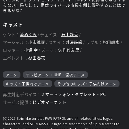
らない。果たして、宿敵ライバール市長を倒し優勝することはで
きるかな?
キャスト
ケント：
潘めぐみ
チェイス：
石上静香
マーシャル：
小市眞琴
スカイ：
井澤詩織
ラブル：
松田颯水
ロッキー：
小堀 幸
ズーマ：
矢作紗友里
エベレスト：
杉田春花
アニメ
テレビアニメ・UHF・深夜アニメ
キッズ・子供向けアニメ
その他のキッズ・子供向けアニメ
再生対応デバイス：
スマートフォン・タブレット・PC
サービス提供：
ビデオマーケット
(C)2022 Spin Master Ltd. PAW PATROL and all related titles, logos,
characters; and SPIN MASTER logo are trademarks of Spin Master Ltd.