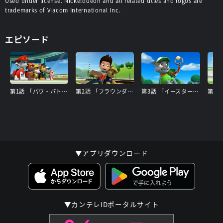
Used under license. Nickelodeon and all related titles and logos are
trademarks of Viacom International Inc.
エピソード
第1話 「パウ・パトロールしゅつどう!」「マーシャルのちょうせん」
第2話 「フラウンダーごうをすくえ」「せんろでききいっぱつ」
第3話 「イースターのたまごをさがせ」
▼アプリダウンロード
▼カンテレIDポータルサイト