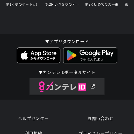
第1R 夢のゲートっ!
第2R いきなりのデビュー戦!
第3R 初めての大一番
第4R
▼アプリダウンロード
▼カンテレIDポータルサイト
ヘルプセンター
お問い合わせ
利用規約
プライバシーポリシー