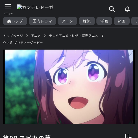
トップ
国内ドラマ
アニメ
韓流
洋画
邦画
トップページ
アニメ
テレビアニメ・UHF・深夜アニメ
ウマ娘 プリティーダービー
第9R スピカの夢