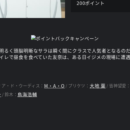
200ポイント
明るく頭脳明晰なサラは瞬く間にクラスで人気者となるの
イレで昼食を食べていた友奈は、ある日イジメの現場に遭
M・A・O
大地 葉
ィア・ド・ウーディス：
プリケツ：
皆神望愛
介
鳥海浩輔
鈴木：