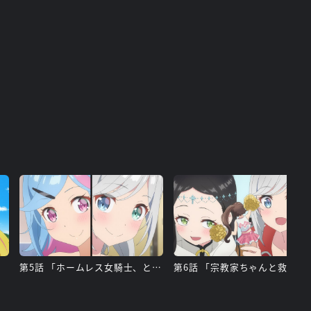
」
第5話 「ホームレス女騎士、ととのう他」
第6話 「宗教家ちゃ