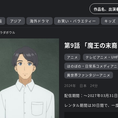
画
アジア
海外ドラマ
お笑い・バラエティー
キッズ
ラダボウル
第9話 「魔王の末
アニメ
テレビアニメ・UH
ほのぼの・日常系コメディアニ
異世界ファンタジーアニメ
2024年
日本
24分
配信期間：～2027年03月31日
レンタル期間は30日間で、一