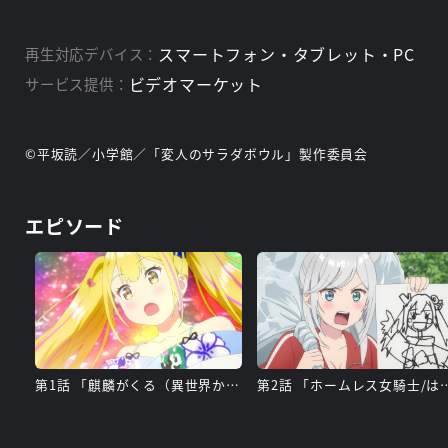
スマートフォン・タブレット・PC
再生対応デバイス：
ビデオマーケット
サービス提供：
©平坂読／小学館／「変人のサラダボウル」製作委員会
エピソード
第1話 「麒麟がくる（異世界から）」
第2話 「ホームレス女騎士/