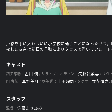
戸籍を手に入れついに小学校に通うことになったサラ。
校した友奈は初日の言動によりクラスで浮いていた。ト
キャスト
古川 慎
矢野妃菜喜
鏑矢惣助：
サラ・ダ・オディン：
リヴ
真野美月
上田燿司
立花慎之
閨 春花：
草薙 勲：
タケオ：
スタッフ
佐藤まさふみ
監督：