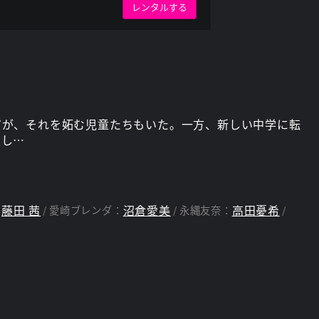
レンタルする
だが、それを妬む児童たちもいた。一方、新しい中学に転
遇し…
藤田 茜
沼倉愛美
高田憂希
：
愛崎ブレンダ：
永縄友奈：