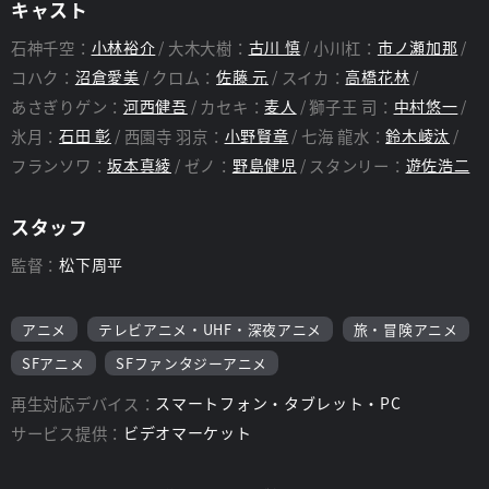
キャスト
石神千空：
小林裕介
大木大樹：
古川 慎
小川杠：
市ノ瀬加那
コハク：
沼倉愛美
クロム：
佐藤 元
スイカ：
高橋花林
あさぎりゲン：
河西健吾
カセキ：
麦人
獅子王 司：
中村悠一
氷月：
石田 彰
西園寺 羽京：
小野賢章
七海 龍水：
鈴木崚汰
フランソワ：
坂本真綾
ゼノ：
野島健児
スタンリー：
遊佐浩二
スタッフ
監督：
松下周平
アニメ
テレビアニメ・UHF・深夜アニメ
旅・冒険アニメ
SFアニメ
SFファンタジーアニメ
再生対応デバイス：
スマートフォン・タブレット・PC
サービス提供：
ビデオマーケット