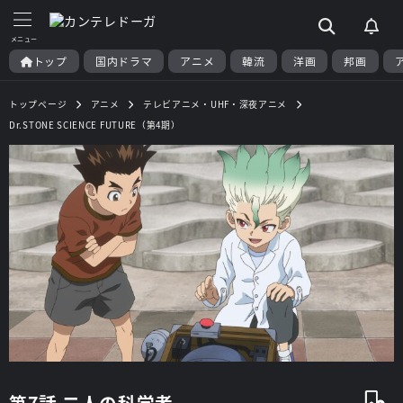
トップ
国内ドラマ
アニメ
韓流
洋画
邦画
トップページ
アニメ
テレビアニメ・UHF・深夜アニメ
Dr.STONE SCIENCE FUTURE（第4期）
第7話 二人の科学者