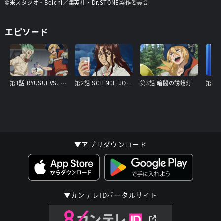
©米スタジオ・Boichi／集英社・Dr.STONE製作委員会
エピソード
第1話 RYUSUI VS. SENKU
第2話 SCIENCE JOURNEY
第3話 暗闇の誘蛾灯
第4話 
▼アプリダウンロード
▼カンテレIDポータルサイト