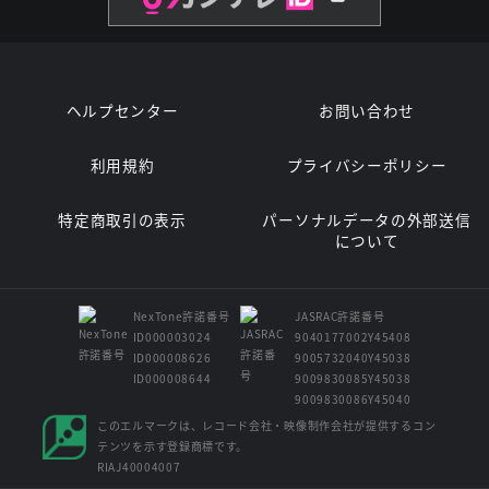
ヘルプセンター
お問い合わせ
利用規約
プライバシーポリシー
特定商取引の表示
パーソナルデータの外部送信
について
NexTone許諾番号
JASRAC許諾番号
ID000003024
9040177002Y45408
ID000008626
9005732040Y45038
ID000008644
9009830085Y45038
9009830086Y45040
このエルマークは、レコード会社・映像制作会社が提供するコン
テンツを示す登録商標です。
RIAJ40004007