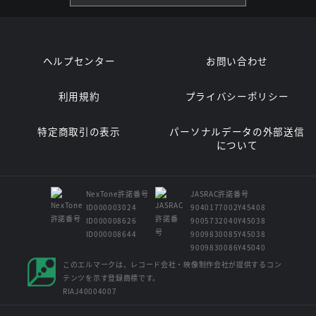
ヘルプセンター
お問い合わせ
利用規約
プライバシーポリシー
特定商取引の表示
パーソナルデータの外部送信
について
NexTone許諾番号
JASRAC許諾番号
ID000003024
9040177002Y45408
ID000008626
9005732040Y45038
ID000008644
9009830085Y45038
9009830086Y45040
このエルマークは、レコード会社・映像制作会社が提供するコン
テンツを示す登録商標です。
RIAJ40004007