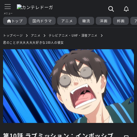
トップ
国内ドラマ
アニメ
韓流
洋画
邦画
トップページ
アニメ
テレビアニメ・UHF・深夜アニメ
君のことが大大大大大好きな100人の彼女
第10話 ラブミッション：インポッシブ