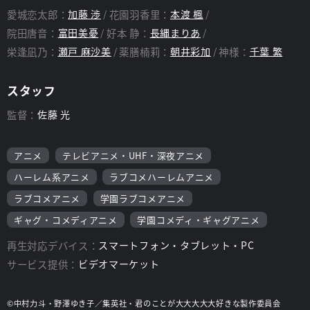
愛城恋太郎：
加藤 渉
花園羽香里：
本渡 楓
院田唐音：
富田美憂
好本 静：
長縄まりあ
栄逢凪乃：
瀬戸 麻沙美
薬膳楠莉：
朝井彩加
神様：
千葉 繁
スタッフ
監督：
佐藤 光
アニメ
テレビアニメ・UHF・深夜アニメ
ハーレム系アニメ
ラブコメハーレムアニメ
ラブコメアニメ
学園ラブコメアニメ
ギャグ・コメディアニメ
学園コメディ・ギャグアニメ
再生対応デバイス：
スマートフォン・タブレット・PC
サービス提供：
ビデオマーケット
©中村力斗・野澤ゆき子／集英社・君のことが大大大大大好きな製作委員会