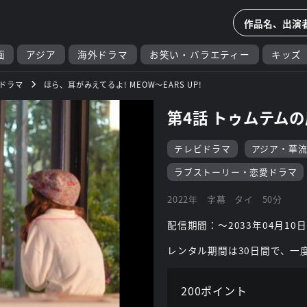
画
アジア
海外ドラマ
お笑い・バラエティー
キッズ
ドラマ
ほら、耳がみえてるよ! MEOW～EARS UP!
第4話 トゥムテム
テレビドラマ
アジア・華
ラブストーリー・恋愛ドラマ
2022年
字幕
タイ
50分
配信期間：～2033年04月10日
レンタル期間は30日間で、一
200ポイント