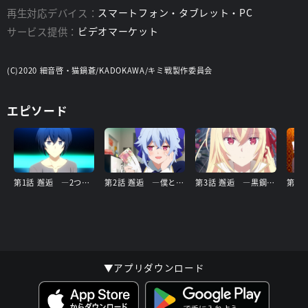
再生対応デバイス：
スマートフォン・タブレット・PC
サービス提供：
ビデオマーケット
(C)2020 細音啓・猫鍋蒼/KADOKAWA/キミ戦製作委員会
エピソード
第1話 邂逅 ―2つの国の最終兵器―
第2話 邂逅 ―僕とわたしが出会った敵は―
第3話 邂逅 ―黒鋼の後継と氷禍の魔女―
▼アプリダウンロード