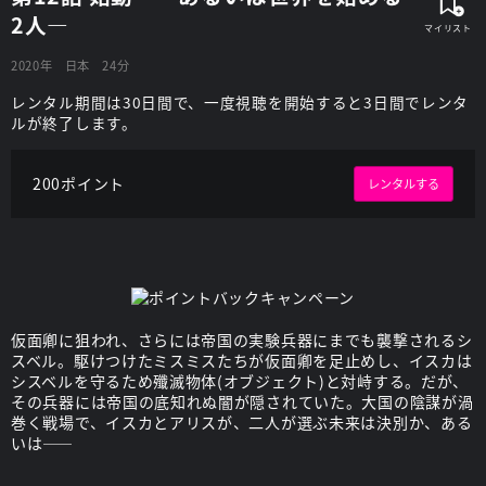
2人―
2020年
日本
24分
レンタル期間は30日間で、一度視聴を開始すると3日間でレンタ
ルが終了します。
200ポイント
レンタルする
仮面卿に狙われ、さらには帝国の実験兵器にまでも襲撃されるシ
スベル。駆けつけたミスミスたちが仮面卿を足止めし、イスカは
シスベルを守るため殲滅物体(オブジェクト)と対峙する。だが、
その兵器には帝国の底知れぬ闇が隠されていた。大国の陰謀が渦
巻く戦場で、イスカとアリスが、二人が選ぶ未来は決別か、ある
いは――