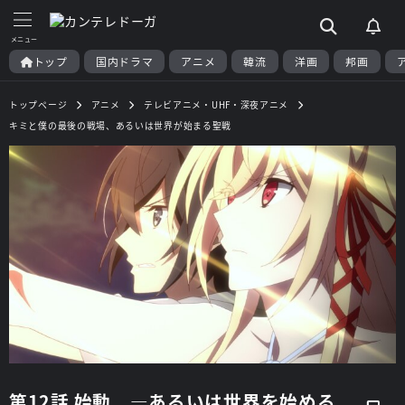
トップ
国内ドラマ
アニメ
韓流
洋画
邦画
トップページ
アニメ
テレビアニメ・UHF・深夜アニメ
キミと僕の最後の戦場、あるいは世界が始まる聖戦
第12話 始動 ―あるいは世界を始める