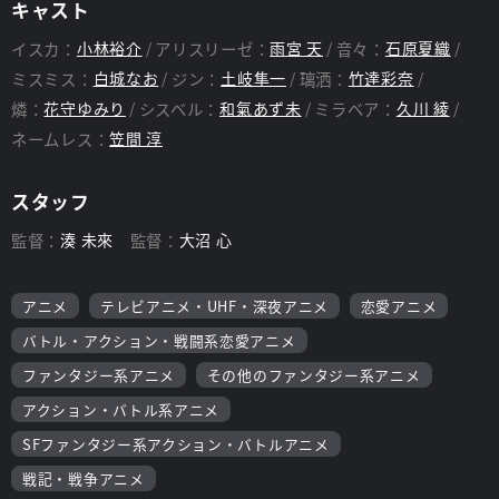
キャスト
イスカ：
小林裕介
アリスリーゼ：
雨宮 天
音々：
石原夏織
ミスミス：
白城なお
ジン：
土岐隼一
璃洒：
竹達彩奈
燐：
花守ゆみり
シスベル：
和氣あず未
ミラベア：
久川 綾
ネームレス：
笠間 淳
スタッフ
監督：
湊 未來
監督：
大沼 心
アニメ
テレビアニメ・UHF・深夜アニメ
恋愛アニメ
バトル・アクション・戦闘系恋愛アニメ
ファンタジー系アニメ
その他のファンタジー系アニメ
アクション・バトル系アニメ
SFファンタジー系アクション・バトルアニメ
戦記・戦争アニメ