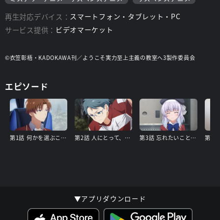
再生対応デバイス：
スマートフォン・タブレット・PC
サービス提供：
ビデオマーケット
©衣笠彰梧・KADOKAWA刊／ようこそ実力至上主義の教室へ3製作委員会
エピソード
第1話 何かを選ぶことこそが、成長の最大の糧となる。
第2話 人にとって、他の人間は獰猛な狼のようなものだ。
第3話 忘れたいことほど、忘れることはできない。
▼アプリダウンロード