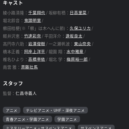
キャスト
綾小路清隆：
千葉翔也
坂柳有栖：
日高里菜
堀北鈴音：
鬼頭明里
櫛田桔梗(※「櫛」は木へんに節)：
久保ユリカ
軽井沢恵：
竹達彩奈
平田洋介：
逢坂良太
高円寺六助：
岩澤俊樹
一之瀬帆波：
東山奈央
橋本正義：
阿座上洋平
龍園 翔：
水中雅章
椎名ひより：
高橋李依
堀北 学：
梅原裕一郎
南雲 雅：
斉藤壮馬
スタッフ
監督：
仁昌寺義人
アニメ
テレビアニメ・UHF・深夜アニメ
青春アニメ・学園アニメ
学園アニメ
ミステリーアニメ・サスペンスアニメ
サスペンスアニメ