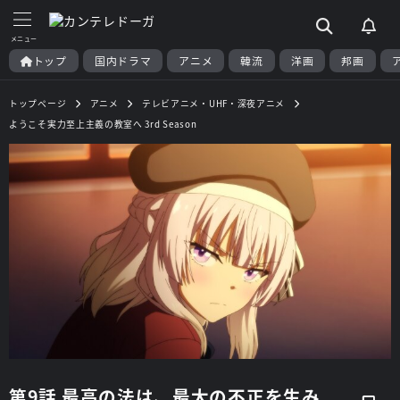
トップ
国内ドラマ
アニメ
韓流
洋画
邦画
トップページ
アニメ
テレビアニメ・UHF・深夜アニメ
ようこそ実力至上主義の教室へ 3rd Season
第9話 最高の法は、最大の不正を生み