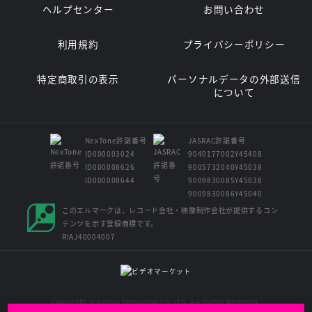
ヘルプセンター
お問い合わせ
利用規約
プライバシーポリシー
特定商取引の表示
パーソナルデータの外部送信
について
NexTone許諾番号
JASRAC許諾番号
ID000003024
9040177002Y45408
ID000008626
9005732040Y45038
ID000008644
9009830085Y45038
9009830086Y45040
このエルマークは、レコード会社・映像制作会社が提供するコン
テンツを示す登録商標です。
RIAJ40004007
Copyright © Kansai Television Co. Ltd. All Rights Reserved.