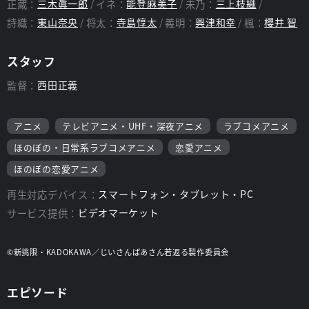
正蔵：
三木眞一郎
イネ：
能登麻美子
未乃：
三上枝織
詩織：
東山奈央
将太：
寺島惇太
義明：
興津和幸
楓：
櫻井 智
スタッフ
監督：
西田正義
アニメ
テレビアニメ・UHF・深夜アニメ
ラブコメアニメ
ほのぼの・日常系ラブコメアニメ
恋愛アニメ
ほのぼの恋愛アニメ
再生対応デバイス：
スマートフォン・タブレット・PC
サービス提供：
ビデオマーケット
©新挑限・KADOKAWA／じいさんばあさん若返る製作委員会
エピソード