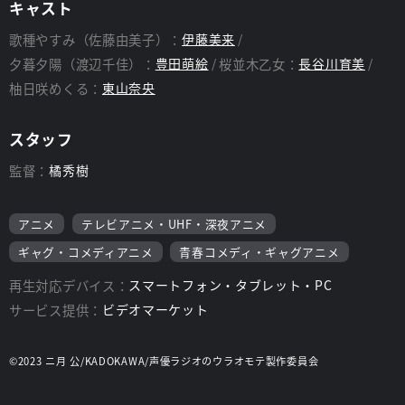
キャスト
歌種やすみ（佐藤由美子）：
伊藤美来
夕暮夕陽（渡辺千佳）：
豊田萌絵
桜並木乙女：
長谷川育美
柚日咲めくる：
東山奈央
スタッフ
監督：
橘秀樹
アニメ
テレビアニメ・UHF・深夜アニメ
ギャグ・コメディアニメ
青春コメディ・ギャグアニメ
再生対応デバイス：
スマートフォン・タブレット・PC
サービス提供：
ビデオマーケット
©2023 ニ月 公/KADOKAWA/声優ラジオのウラオモテ製作委員会