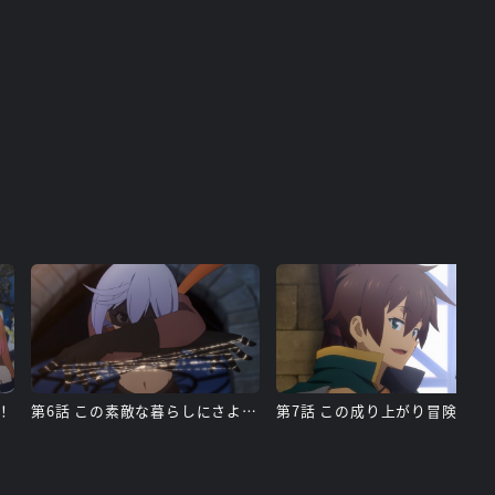
！
第6話 この素敵な暮らしにさよならを！
第7話 この成り上が