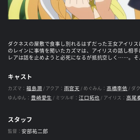
ダクネスの屋敷で食事し別れるはずだった王女アイリス
のレインに事情を聞いたカズマは、アイリスの話し相手
レアは話を止めようと必死になるが抵抗空しく……。そ
キャスト
福島潤
雨宮天
高橋李依
カズマ：
アクア：
めぐみん：
ダ
豊崎愛生
江口拓也
高尾
ゆんゆん：
ミツルギ：
アイリス：
スタッフ
安部祐二郎
監督：