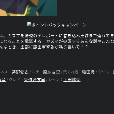
は、カズマを帰還のテレポートに巻き込み王城まで連れて
になることを承諾する。カズマが披露するあんな話やこん
んなとき、王都に魔王軍警報が鳴り響いて！？
茅野愛衣
原紗友里
稲田徹
クネス：
ルナ：
荒くれ者：
クリス：
奏音
矢作紗友里
上田麗奈
クレア：
レイン：