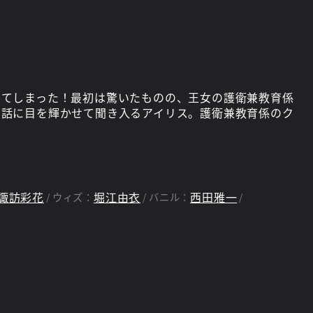
きてしまった！最初は驚いたものの、王女の護衛兼教育係
な話に目を輝かせて聞き入るアイリス。護衛兼教育係のク
諏訪彩花
堀江由衣
西田雅一
ウィズ：
バニル：