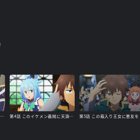
会
第2話 この笑わない少女に微笑みを！
第4話 このイケメン義賊に天誅を！
第5話 この箱入り王女に悪友を