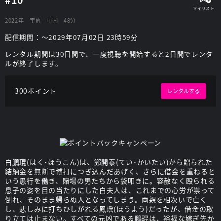
2022年
字幕
中国
48分
配信期間：～2029年07月02日 23時59分
レンタル期間は30日間で、一度視聴を開始すると2日間でレンタ
ルが終了します。
300ポイント
レンタルする
白鵬琨(はく･ほうこん)は、鄭開泰(てい･かいたい)から贈られた
結納金を無断で博打につぎ込んだあげく、さらに借金を重ねると
いう愚行を働き、賭場の男たちから袋叩きに。容赦なく殴られる
息子の姿を目の当たりにした白夫人は、これまでの心労が祟って
倒れ、そのまま帰らぬ人となってしまう。両親を相次いで亡く
し、悲しみに打ちひしがれる鳳瑶(ほうよう)だったが、借金の取
り立ては止まない。すべての元凶である鵬琨は、裕福な嫁ぎ先か