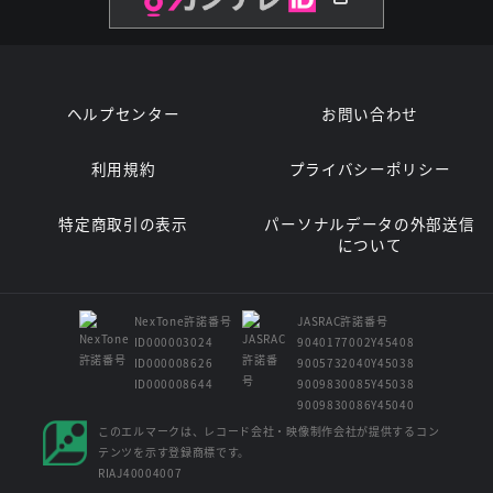
ヘルプセンター
お問い合わせ
利用規約
プライバシーポリシー
特定商取引の表示
パーソナルデータの外部送信
について
NexTone許諾番号
JASRAC許諾番号
ID000003024
9040177002Y45408
ID000008626
9005732040Y45038
ID000008644
9009830085Y45038
9009830086Y45040
このエルマークは、レコード会社・映像制作会社が提供するコン
テンツを示す登録商標です。
RIAJ40004007