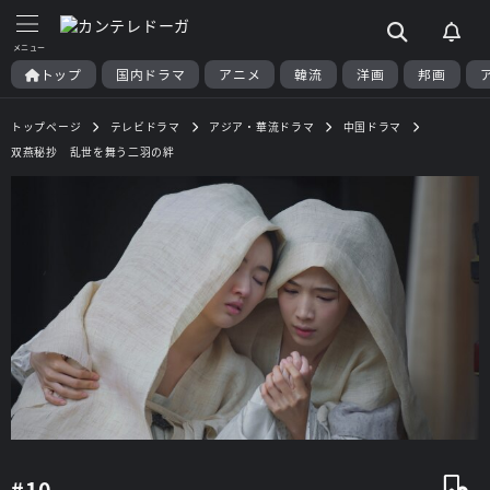
トップ
国内ドラマ
アニメ
韓流
洋画
邦画
トップページ
テレビドラマ
アジア・華流ドラマ
中国ドラマ
双燕秘抄 乱世を舞う二羽の絆
#10