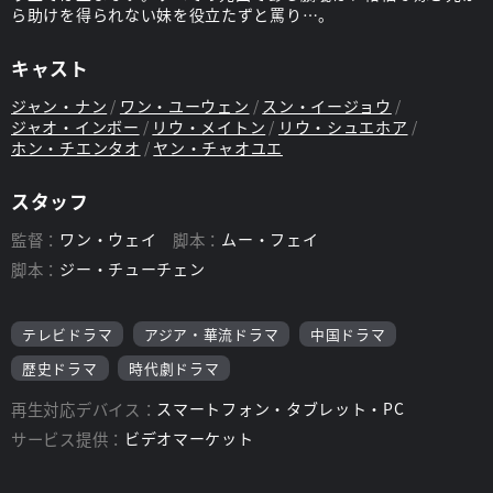
ら助けを得られない妹を役立たずと罵り…。
キャスト
ジャン・ナン
ワン・ユーウェン
スン・イージョウ
ジャオ・インボー
リウ・メイトン
リウ・シュエホア
ホン・チエンタオ
ヤン・チャオユエ
スタッフ
監督：
ワン・ウェイ
脚本：
ムー・フェイ
脚本：
ジー・チューチェン
テレビドラマ
アジア・華流ドラマ
中国ドラマ
歴史ドラマ
時代劇ドラマ
再生対応デバイス：
スマートフォン・タブレット・PC
サービス提供：
ビデオマーケット