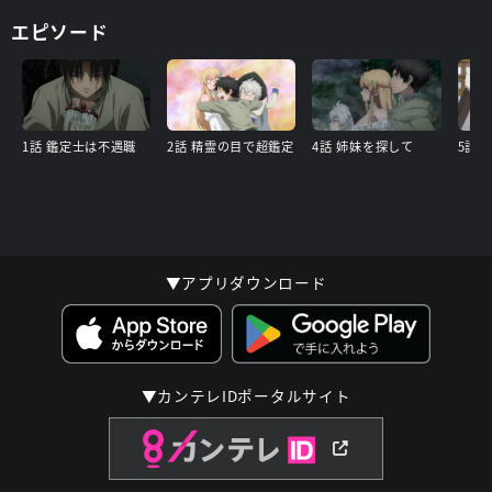
エピソード
1話 鑑定士は不遇職
2話 精霊の目で超鑑定
4話 姉妹を探して
▼アプリダウンロード
▼カンテレIDポータルサイト