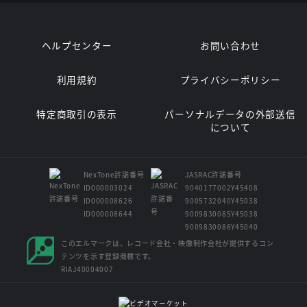
ヘルプセンター
お問い合わせ
利用規約
プライバシーポリシー
特定商取引の表示
パーソナルデータの外部送信
について
NexTone許諾番号
JASRAC許諾番号
ID000003024
9040177002Y45408
ID000008626
9005732040Y45038
ID000008644
9009830085Y45038
9009830086Y45040
このエルマークは、レコード会社・映像制作会社が提供するコン
テンツを示す登録商標です。
RIAJ40004007