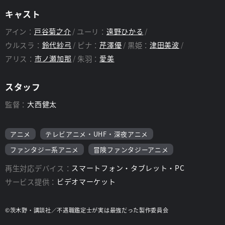
キャスト
アイン：
戸谷菊之介
ユーリ：
遠野ひかる
ウルスラ：
鈴代紗弓
ピナ：
芹澤優
黒姫：
津田美波
アリス：
市ノ瀬加那
朱羽：
愛美
スタッフ
監督：
大西健太
アニメ
テレビアニメ・UHF・深夜アニメ
ファンタジー系アニメ
冒険ファンタジーアニメ
再生対応デバイス：
スマートフォン・タブレット・PC
サービス提供：
ビデオマーケット
©茨木野・講談社／不遇職鑑定士が実は最強だった製作委員会