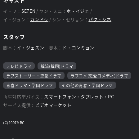
キャスト
イ・フ：
SE7EN
ヤン・スニ：
ホ・イジェ
イ・ジュン：
カンドゥ
シン・セリョン：
パク・シネ
スタッフ
脚本：
イ・ジェスン
脚本：
ド・ヨンミョン
テレビドラマ
韓流(韓国)ドラマ
ラブストーリー・恋愛ドラマ
ラブコメ(恋愛コメディ)ドラマ
青春ドラマ・学園ドラマ
その他の青春・学園ドラマ
再生対応デバイス：
スマートフォン・タブレット・PC
サービス提供：
ビデオマーケット
(C)2007MBC