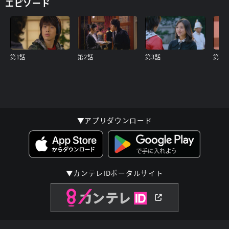
エピソード
第1話
第2話
第3話
第4話
▼アプリダウンロード
▼カンテレIDポータルサイト