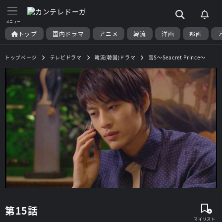
トップ
国内ドラマ
アニメ
韓流
洋画
邦画
トップページ
テレビドラマ
韓流(韓国)ドラマ
宮S～Seacret Prince～
第15話