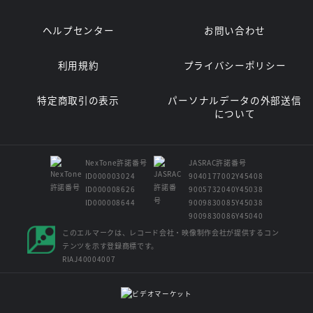
ヘルプセンター
お問い合わせ
利用規約
プライバシーポリシー
特定商取引の表示
パーソナルデータの外部送信
について
NexTone許諾番号
JASRAC許諾番号
ID000003024
9040177002Y45408
ID000008626
9005732040Y45038
ID000008644
9009830085Y45038
9009830086Y45040
このエルマークは、レコード会社・映像制作会社が提供するコン
テンツを示す登録商標です。
RIAJ40004007