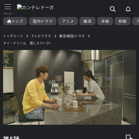
トップ
国内ドラマ
アニメ
韓流
洋画
邦画
トップページ
テレビドラマ
韓流(韓国)ドラマ
マイ・ドリーム 君にスパーク!
第5話