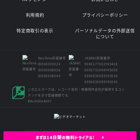
利用規約
プライバシーポリシー
特定商取引の表示
パーソナルデータの外部送信
について
NexTone許諾番号
JASRAC許諾番号
ID000003024
9040177002Y45408
ID000008626
9005732040Y45038
ID000008644
9009830085Y45038
9009830086Y45040
このエルマークは、レコード会社・映像制作会社が提供するコン
テンツを示す登録商標です。
RIAJ40004007
Copyright © Kansai Television Co. Ltd. All Rights Reserved.
まずは14日間の無料トライアル!