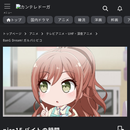
トップ
国内ドラマ
アニメ
韓流
洋画
邦画
トップページ
アニメ
テレビアニメ・UHF・深夜アニメ
BanG Dream! ガルパ☆ピコ
pico15 バイトの時間