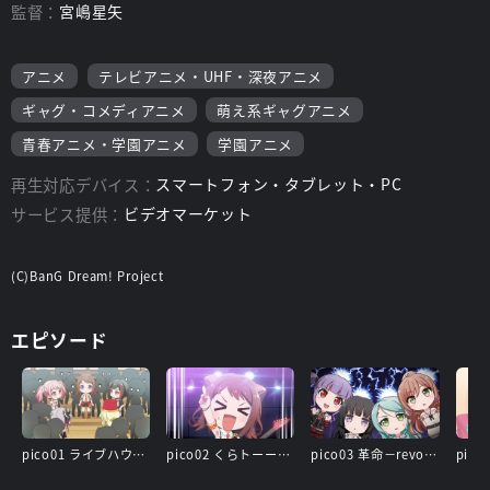
監督：
宮嶋星矢
アニメ
テレビアニメ・UHF・深夜アニメ
ギャグ・コメディアニメ
萌え系ギャグアニメ
青春アニメ・学園アニメ
学園アニメ
再生対応デバイス：
スマートフォン・タブレット・PC
サービス提供：
ビデオマーケット
(C)BanG Dream! Project
エピソード
pico01 ライブハウス「さーくる」
pico02 くらトーーーーク
pico03 革命－revolution－