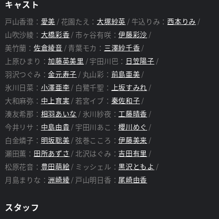
キャスト
戸山香澄：
愛美
花園たえ：
大塚紗英
牛込りみ：
西本りみ
山吹沙綾：
大橋彩香
市ヶ谷有咲：
伊藤彩沙
美竹蘭：
佐倉綾音
青葉モカ：
三澤紗千香
上原ひまり：
加藤英美里
宇田川巴：
日笠陽子
羽沢つぐみ：
金元寿子
丸山彩：
前島亜美
氷川日菜：
小澤亜李
白鷺千聖：
上坂すみれ
大和麻弥：
中上育実
若宮イブ：
秦佐和子
湊友希那：
相羽あいな
氷川紗夜：
工藤晴香
今井リサ：
中島由貴
宇田川あこ：
櫻川めぐ
白金燐子：
明坂聡美
弦巻こころ：
伊藤美来
瀬田薫：
田所あずさ
北沢はぐみ：
吉田有里
松原花音：
豊田萌絵
ミッシェル：
黒沢ともよ
月島まりな：
洲崎綾
戸山明日香：
尾崎由香
スタッフ