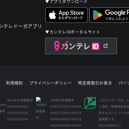
▼アプリダウンロード
▼カンテレIDポータルサイト
利用規約
プライバシーポリシー
特定商取引の表示
パー
NexTone許諾番号
JASRAC許諾番号
このエルマークは、
ID000003024
9040177002Y45408
ド会社・映像制作会
ID000008626
9005732040Y45038
供するコンテンツを
ID000008644
9009830085Y45038
録商標です。
9009830086Y45040
RIAJ40004007