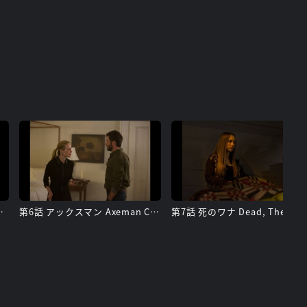
ranks Ensue
第6話 アックスマン Axeman Cometh, The
第7話 死のワナ Dead, The