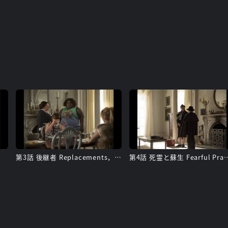
第3話 後継者 Replacements，The
第4話 死霊と蘇生 Fearful P