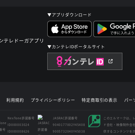
▼アプリダウンロード
▼カンテレIDポータルサイト
利用規約
プライバシーポリシー
特定商取引の表示
パー
NexTone許諾番号
JASRAC許諾番号
このエルマークは、
ID000003024
9040177002Y45408
ド会社・映像制作会
ID000008626
9005732040Y45038
供するコンテンツを