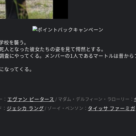
学校を襲う。
死人となった彼女たちの姿を見て愕然とする。
調査にやってくる。メンバーの1人であるマートルは昔から
になってくる。
エヴァン ピータース
ー：
マダム・デルフィーン・ラローリー：
ジェシカ ラング
タイッサ ファーミガ
ド：
ゾーイ・ベンソン：