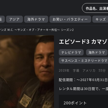
画
アジア
海外ドラマ
お笑い・バラエティー
キッズ
ヤンズ M.C. 〜サンズ・オブ・アナーキー外伝〜 シーズン2
エピソード3 カマ
テレビドラマ
海外ドラマ
サスペンス・ミステリードラマ
2019年
字幕
アメリカ
55分
配信期間：～2027年03月31日
レンタル期間は30日間で、一
200ポイント