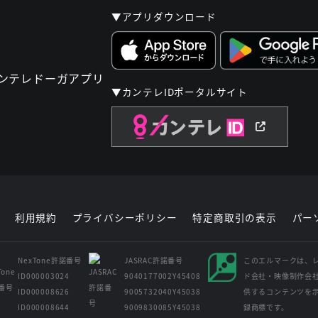
▼アプリダウンロード
▼カンテレIDポータルサイト
利用規約
プライバシーポリシー
特定商取引の表示
パー
NexTone許諾番号
JASRAC許諾番号
このエルマークは、
ID000003024
9040177002Y45408
ド会社・映像制作会
ID000008626
9005732040Y45038
供するコンテンツを
ID000008644
9009830085Y45038
録商標です。