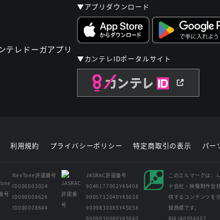
▼アプリダウンロード
▼カンテレIDポータルサイト
利用規約
プライバシーポリシー
特定商取引の表示
パー
NexTone許諾番号
JASRAC許諾番号
このエルマークは、
ID000003024
9040177002Y45408
ド会社・映像制作会
ID000008626
9005732040Y45038
供するコンテンツを
ID000008644
9009830085Y45038
録商標です。
9009830086Y45040
RIAJ40004007