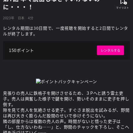
に・・・！
2023年
日本
4分
レンタル期間は30日間で、一度視聴を開始すると2日間でレンタ
ルが終了します。
150ポイント
レンタルする
見張りの売人に鉄格子を開けさせるため、３Pへと誘う雷土吏
子。売人は興奮した様子で鍵を開け、勢いそのままに吏子を押し
倒す。
隙を見て売人を気絶させる吏子。すぐさま脱出を試みるが、野間
は再び大きく膨らんだ股間のせいで歩けそうにない。
隣の部屋からは複数の売人の声。時間がないと悟った吏子は
「し、仕方ないわね……」と、野間のチャックを下ろし、そこへ
顔を近づけていく……