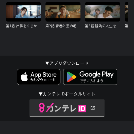
第1話 出鼻をくじかれ どん底へ
第2話 青春と髪の毛の復活
第3話 陸詢の人生を奪い取るシナリオ
▼アプリダウンロード
▼カンテレIDポータルサイト