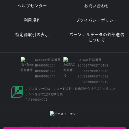
ヘルプセンター
お問い合わせ
利用規約
プライバシーポリシー
特定商取引の表示
パーソナルデータの外部送信
について
NexTone許諾番号
JASRAC許諾番号
ID000003024
9040177002Y45408
ID000008626
9005732040Y45038
ID000008644
9009830085Y45038
9009830086Y45040
このエルマークは、レコード会社・映像制作会社が提供するコン
テンツを示す登録商標です。
RIAJ40004007
Copyright © Kansai Television Co. Ltd. All Rights Reserved.