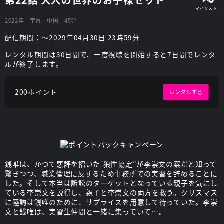
2022年
字幕
中国
45分
配信期間：～2029年04月30日 23時59分
レンタル期間は30日間で、一度視聴を開始すると7日間でレンタ
ルが終了します。
200ポイント
レンタルする
銭唯は、かつて悪評を招いた‶狼性協定″が李崇文の案だと知って
驚きつつ、職業倫理に反するため事務所での実習を辞めることに
した。そして本当は訴訟のターゲットとなっている親子を気にし
ている李崇文を説得し、親子と李崇文の両方を救う。クリスマス
に陸詢は銭唯のために、サプライズを用意して待っていた。李崇
文と銭唯は、実習生仲間と一緒に集っていて…。