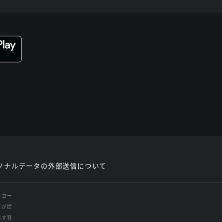
ソナルデータの外部送信について
レコー
社が提
示す登