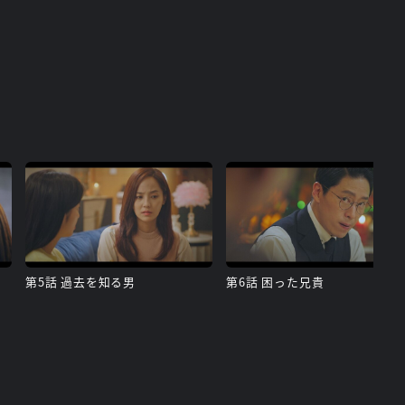
第5話 過去を知る男
第6話 困った兄貴