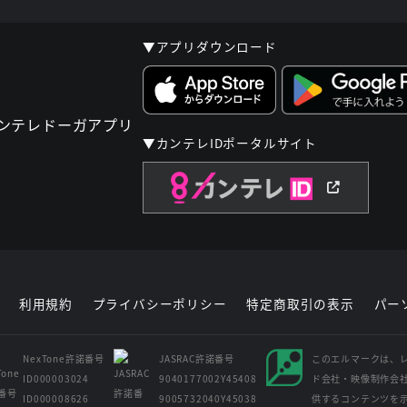
▼アプリダウンロード
▼カンテレIDポータルサイト
利用規約
プライバシーポリシー
特定商取引の表示
パー
NexTone許諾番号
JASRAC許諾番号
このエルマークは、
ID000003024
9040177002Y45408
ド会社・映像制作会
ID000008626
9005732040Y45038
供するコンテンツを