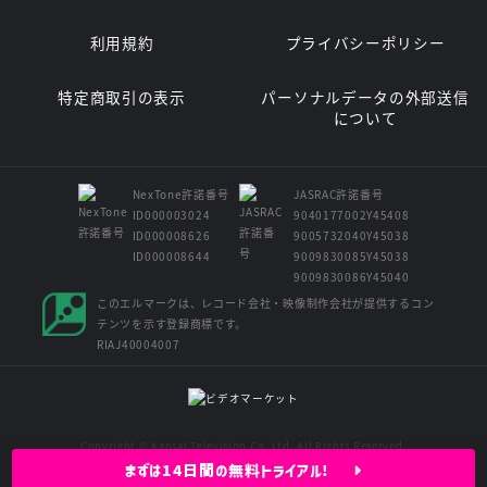
利用規約
プライバシーポリシー
特定商取引の表示
パーソナルデータの外部送信
について
NexTone許諾番号
JASRAC許諾番号
ID000003024
9040177002Y45408
ID000008626
9005732040Y45038
ID000008644
9009830085Y45038
9009830086Y45040
このエルマークは、レコード会社・映像制作会社が提供するコン
テンツを示す登録商標です。
RIAJ40004007
Copyright © Kansai Television Co. Ltd. All Rights Reserved.
まずは14日間の無料トライアル!