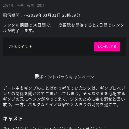
2024年
字幕
韓国
28分
配信期間：～2029年03月31日 23時59分
レンタル期間は30日間で、一度視聴を開始すると2日間でレンタ
ルが終了します。
220ポイント
レンタルする
デート中もギソプのことばかり考えていたジヌは、ギソプにヘジ
ンとの関係を聞かれてごまかしてしまう。そんなジヌを心配する
ギソプの元にヘジンがやって来て、ジヌのために姿を消せと言い
放つ。一方、バルグムとイノは家で２人きりの時間を過ごす。
キャスト
キム・ソンヒョン
ナム・シアン
チョン・ヨジュン