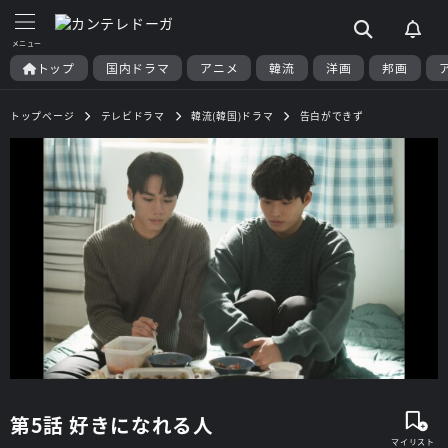
トップ
国内ドラマ
アニメ
韓流
洋画
邦画
トップページ
テレビドラマ
韓流(韓国)ドラマ
告白ができず
第5話 好きになれる人