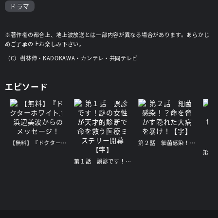
ドラマ
※著作権の都合上、地上波放送とは一部内容が異なる場合があります。あらかじ
めご了承の上お楽しみ下さい。
（C）樹林伸・KADOKAWA・カンテレ・共同テレビ
エピソード
【無料】『ドクターホワイト』浜辺美波からのメッセージ！
第２話 細菌感染！？命を脅かす隠れた大病を暴け！【字】
第１話 誤診です！謎の女性が天才的診断で命を救う医療ミステリー開幕【字】