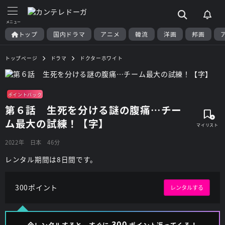
トップ
国内ドラマ
アニメ
韓流
洋画
邦画
トップページ
ドラマ
ドクターホワイト
ポイントバック
第６話 生死を分ける謎の腹痛…チー
ム最大の試練！【字】
2022年
日本
46分
レンタル期間は8日間です。
300ポイント
レンタルする
300
今レンタルすると、すぐに
ポイント返ってくる！