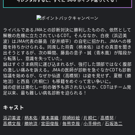
ライバルであるJMAとの診断対決に勝利したものの、依然として
解散の危機に立たされているCDT。そんななか、白夜（浜辺美
波）はJMA代表の藤島（安井順平）の自宅に招かれ、JMAへの移
籍を持ちかけられる。同席した将貴（柄本佑）はその真意を聞き
出そうとするが、次の瞬間、藤島の息子・誠（青木凰）が階段か
ら転落し、意識を失っていた。
誠はすぐさま病院に運び込まれるが、強打した頭部ではなく腹部
の激しい痛みを訴える。JMAの医師が診断を急ぐなかCDTも診断
協議を始めるが、なぜか仙道（高橋努）は姿を見せず、夏樹（勝
地涼）と西島（片桐仁）も移籍をめぐって言い争いに。
誠の症状は悪化し一刻の猶予も許されないなか、CDTはチーム発
足以来、最も難しい病名診断を迫られる！
キャスト
浜辺美波
柄本佑
瀧本美織
岡崎紗絵
片桐仁
高橋努
高橋文哉
勝地涼
宮田俊哉
毎熊克哉
小手伸也
石坂浩二