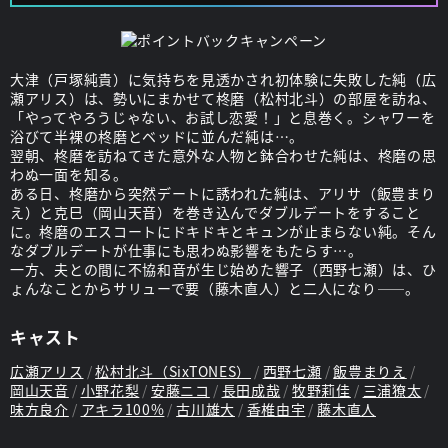
大津（戸塚純貴）に気持ちを見透かされ初体験に失敗した純（広
瀬アリス）は、勢いにまかせて柊磨（松村北斗）の部屋を訪ね、
「やってやろうじゃない、お試し恋愛！」と息巻く。シャワーを
浴びて半裸の柊磨とベッドに並んだ純は…。
翌朝、柊磨を訪ねてきた意外な人物と鉢合わせた純は、柊磨の思
わぬ一面を知る。
ある日、柊磨から突然デートに誘われた純は、アリサ（飯豊まり
え）と克巳（岡山天音）を巻き込んでダブルデートをすること
に。柊磨のエスコートにドキドキとキュンが止まらない純。そん
なダブルデートが仕事にも思わぬ影響をもたらす…。
一方、夫との間に不協和音が生じ始めた響子（西野七瀬）は、ひ
ょんなことからサリューで要（藤木直人）と二人になり——。
キャスト
広瀬アリス
松村北斗（SixTONES）
西野七瀬
飯豊まりえ
岡山天音
小野花梨
安藤ニコ
長田成哉
牧野莉佳
三浦獠太
味方良介
アキラ100%
古川雄大
香椎由宇
藤木直人