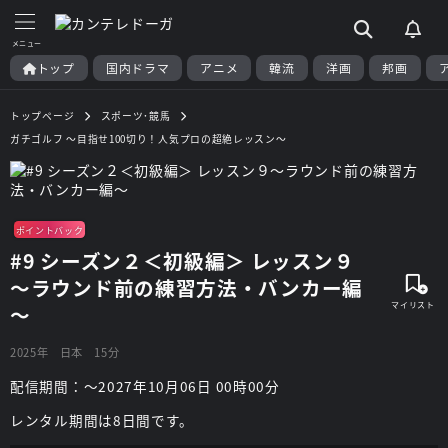
トップ
国内ドラマ
アニメ
韓流
洋画
邦画
トップページ
スポーツ･競馬
ガチゴルフ ～目指せ100切り！人気プロの超絶レッスン～
ポイントバック
#9 シーズン２＜初級編＞ レッスン９
～ラウンド前の練習方法・バンカー編
～
2025年
日本
15分
配信期間：～2027年10月06日 00時00分
レンタル期間は8日間です。